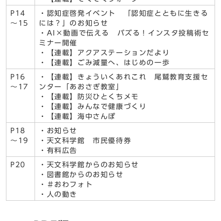
P14
・認知症啓発イベント 「認知症とともに生きる
～15
には？」のお知らせ
・AI×動画で伝える バズる！インスタ投稿術セ
ミナー開催
・【連載】アクアステーションだより
・【連載】ごみ減量へ、はじめの一歩
P16
・【連載】きょういくあれこれ 尾鷲教育支援セ
～17
ンター「あおさぎ教室」
・【連載】防災ひとくちメモ
・【連載】みんなで健康づくり
・【連載】海中さんぽ
P18
・お知らせ
～19
・天文科学館 市民優待券
・有料広告
P20
・天文科学館からのお知らせ
・図書館からのお知らせ
・＃おわフォト
・人の動き