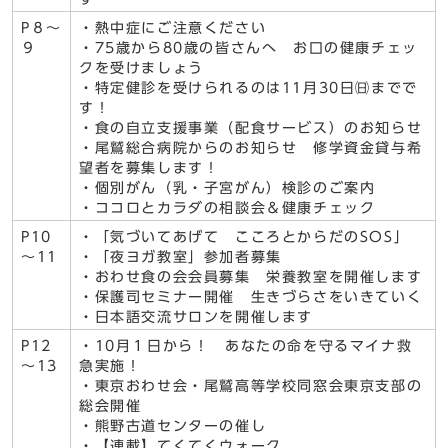
P８～
・熱中症にご注意ください
９
・75歳から80歳の皆さんへ お口の健康チェッ
クを受けましょう
・特定健診を受けられるのは11月30日㈰までで
す！
・食の自立支援事業（配食サービス）のお知らせ
・尾鷲総合病院からのお知らせ 修学資金貸与希
望者を募集します！
・個別がん（乳・子宮がん）検診のご案内
・ココロとカラダの相談会＆健康チェック
P10
・「気づいてあげて こころとからだのSOS」
～11
・「夜ヨガ教室」参加者募集
・おわせ食の会会員募集 栄養教室を開催します
・保護司セミナー開催 生きづらさをいきていく
・日本語交流サロンを開催します
P12
・10月１日から！ あなたの命を守るマイナ救
～13
急実施！
・東京おわせ会・尾鷲高等学校同窓会東京支部の
総会開催
・熊野古道センターの催し
・【連載】てくてくウォーク