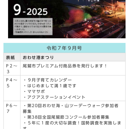
令和７年９月号
表紙
おわせ港まつり
P２～
尾鷲市プレミアム付商品券を発行します！
３
P４～
・９月子育てカレンダー
５
・はじめまして満１歳です
・ママサポ
・アクアステーションイベント
P６～
・第20回おわせ海・山ツーデーウォーク参加者
７
募集
・第38回全国尾鷲節コンクール参加者募集
・５年に１度の大切な調査！国勢調査を実施しま
す