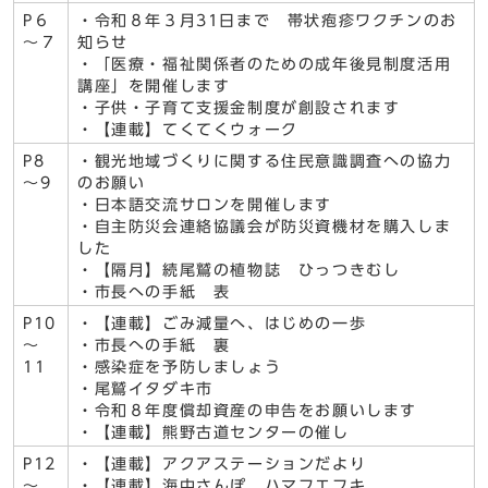
P６
・令和８年３月31日まで 帯状疱疹ワクチンのお
～７
知らせ
・「医療・福祉関係者のための成年後見制度活用
講座」を開催します
・子供・子育て支援金制度が創設されます
・【連載】てくてくウォーク
P8
・観光地域づくりに関する住民意識調査への協力
～9
のお願い
・日本語交流サロンを開催します
・自主防災会連絡協議会が防災資機材を購入しま
した
・【隔月】続尾鷲の植物誌 ひっつきむし
・市長への手紙 表
P10
・【連載】ごみ減量へ、はじめの一歩
～
・市長への手紙 裏
11
・感染症を予防しましょう
・尾鷲イタダキ市
・令和８年度償却資産の申告をお願いします
・【連載】熊野古道センターの催し
P12
・【連載】アクアステーションだより
～
・【連載】海中さんぽ ハマフエフキ