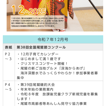
令和７年12月号
表紙
第38回全国尾鷲節コンクール
P２
・12月子育てカレンダー
～３
・はじめまして満１歳です
・クリスマスコンサート開催！
・尾鷲の新ご当地グルメ「深海からあげ」
海洋深層水でふっくらやわらか！参加事業者募
集中
P４
・第39回尾鷲磯釣大会
～５
・年末年始の業務案内
・令和８年度 放課後児童クラブ新規児童を募集
します！
・尾鷲市高齢者等あんしん見守り協力事業