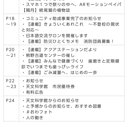
・スマホ１つで祭りの中へ、ARモーションペイパ
【隔月】続尾鷲の植物誌
P18
・コミュ二ティ助成事業完了のお知らせ
～19
・【連載】きょういくあれこれ ～不登校の現状
と対応～
・日本語交流サロンを開催します
・【連載】防災ひとくちメモ 消防団員募集！
P20
・【連載】アクアステーションだより
～21
・熊野古道センターの催し
・【連載】みんなで健康づくり 歯磨きと定期健
診でいつまでも歯っぴぃライフ
・【連載】ごみ減量へ、はじめの一歩
P22
・お知らせ
～23
・天文科学館 市民優待券
・有料広告
P24
・天文科学館からのお知らせ
・と予感からのお知らせ、おすすめ図書
・＃おわフォト
・人の動き