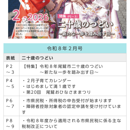
令和８年２月号
表紙
二十歳のつどい
P２
【特集】令和８年尾鷲市二十歳のつどい
～３
～新たな一歩を踏み出す日～
P４
・２月子育てカレンダー
～５
・はじめまして満１歳です
・第20回 尾鷲おひなさままつり
P６
・市県民税・所得税の申告受付が始まります
～７
・障碍者控除対象者の認定申請を受け付けていま
す
P８
・令和８年度から適用される市県民税に係る主な
～９
税制改正について