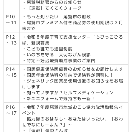
・尾鷲税務署からのお知らせ
・【連載】てくてくウォーク
P10
・もっと知りたい！尾鷲市の財政
～11
・尾鷲市プレミアム付き商品券の使用期限は２月
末まで
P12
・令和８年度子育て支援センター「ちびっこひろ
～13
ば」新規募集
・こども誰でも通園制度
・いのちを守る 大切ながん検診
・特定不妊治療費助成事業のご案内
P14
・国民健康保険医療費のお知らせをお届けします
～15
・国民年金保険料の前納で保険料が割引に！
・ジェネリック医薬品使用促進のお知らせをお届
けします
・知っていますか？セルフメディケーション
・新ユニフォームで気持ちも一新！
P16
・令和７年度尾鷲市地域おこし協力隊活動報告イ
～17
ベント
協力隊のおはなし～あなたはいったい、「おわ
せでなにしーよん？」～
・【連載】海中さんぽ