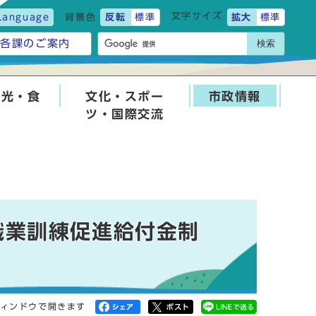
文字サイズ
Language
背景色
反転
標準
拡大
標準
検索
各課のご案内
観光・食
文化・スポー
市政情報
ツ・国際交流
職業訓練促進給付金制
ィンドウで開きます