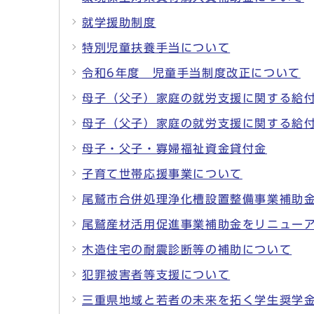
就学援助制度
特別児童扶養手当について
令和6年度 児童手当制度改正について
母子（父子）家庭の就労支援に関する給
母子（父子）家庭の就労支援に関する給
母子・父子・寡婦福祉資金貸付金
子育て世帯応援事業について
尾鷲市合併処理浄化槽設置整備事業補助
尾鷲産材活用促進事業補助金をリニュー
木造住宅の耐震診断等の補助について
犯罪被害者等支援について
三重県地域と若者の未来を拓く学生奨学金