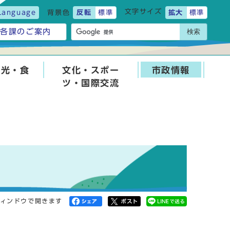
文字サイズ
Language
背景色
反転
標準
拡大
標準
検索
各課のご案内
観光・食
文化・スポー
市政情報
ツ・国際交流
ィンドウで開きます