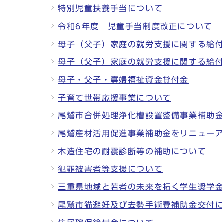
特別児童扶養手当について
令和6年度 児童手当制度改正について
母子（父子）家庭の就労支援に関する給
母子（父子）家庭の就労支援に関する給
母子・父子・寡婦福祉資金貸付金
子育て世帯応援事業について
尾鷲市合併処理浄化槽設置整備事業補助
尾鷲産材活用促進事業補助金をリニュー
木造住宅の耐震診断等の補助について
犯罪被害者等支援について
三重県地域と若者の未来を拓く学生奨学金
尾鷲市猫避妊及び去勢手術費補助金交付