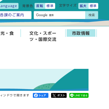
文字サイズ
Language
背景色
反転
標準
拡大
標準
検索
各課のご案内
観光・食
文化・スポー
市政情報
ツ・国際交流
ィンドウで開きます