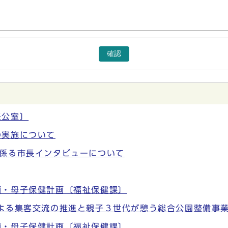
確認
長公室〕
の実施について
に係る市長インタビューについて
画・母子保健計画〔福祉保健課〕
よる集客交流の推進と親子３世代が憩う総合公園整備事業
画・母子保健計画〔福祉保健課〕