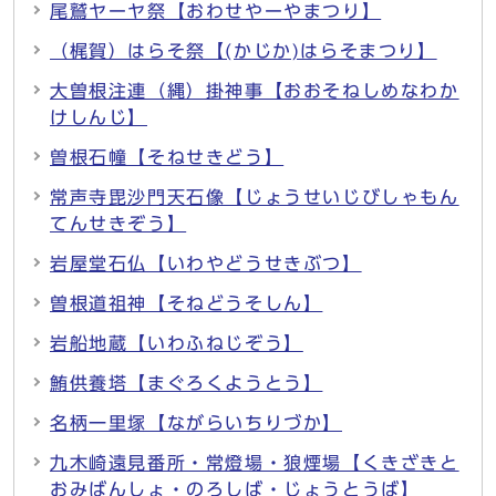
尾鷲ヤーヤ祭【おわせやーやまつり】
（梶賀）はらそ祭【(かじか)はらそまつり】
大曽根注連（縄）掛神事【おおそねしめなわか
けしんじ】
曽根石幢【そねせきどう】
常声寺毘沙門天石像【じょうせいじびしゃもん
てんせきぞう】
岩屋堂石仏【いわやどうせきぶつ】
曽根道祖神【そねどうそしん】
岩船地蔵【いわふねじぞう】
鮪供養塔【まぐろくようとう】
名柄一里塚【ながらいちりづか】
九木崎遠見番所・常燈場・狼煙場【くきざきと
おみばんしょ・のろしば・じょうとうば】