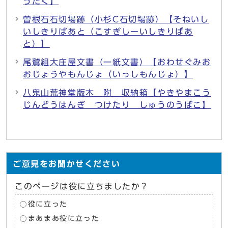
うたく】
曽根石石切場跡（小杉C石切場跡）【そねいし
いしきりばあと（こすぎしーいしきりばあ
と）】
尾鷲組大庄屋文書（一紙文書）【おわせぐみお
おじょうやもんじょ（いっしもんじょ）】
八鬼山荒神堂版木 附 収納箱【やきやまこう
じんどうはんぎ つけたり しゅうのうばこ】
ご意見をお聞かせください
このページは役に立ちましたか？
役に立った
まあまあ役に立った