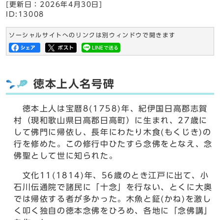
[更新日：
2026年4月30日
]
ID:13008
ソーシャルサイトへのリンクは別ウィンドウで開きます
徳本上人名号碑
徳本上人は宝暦8(1758)年、紀伊国日高郡志賀
村（現和歌山県日高郡日高町）に生まれ、27歳に
して佛門に帰依し、長年にわたり木食(もくじき)の
行を修めた。この修行中ひたすら念佛をとなえ、念
佛聖として世に知られた。
文化11(1814)年、56歳のとき江戸に出て、小
石川伝通院で諸民に「十念」を行ない、とくに大奥
では帰依する者が多かった。木魚と鉦(かね)を激し
く叩く独自の徳本念佛をひろめ、各地に「念佛講」