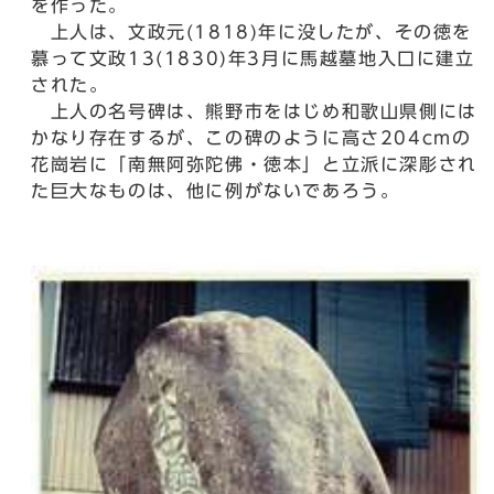
を作った。
上人は、文政元(1818)年に没したが、その徳を
慕って文政13(1830)年3月に馬越墓地入口に建立
された。
上人の名号碑は、熊野市をはじめ和歌山県側には
かなり存在するが、この碑のように高さ204cmの
花崗岩に「南無阿弥陀佛・徳本」と立派に深彫され
た巨大なものは、他に例がないであろう。