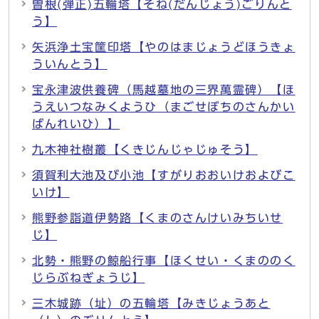
曽根(弾正)五輪塔【そね(だんじょう)ごりんと
う】
矢浜浄土宝筐印塔【やのはまじょうどほうきょ
ういんとう】
宝永津波供養碑（馬越墓地の三界萬霊碑）【ほ
うえいつなみくようひ（まごせぼちのさんかい
ばんれいひ）】
九木神社樹叢【くきじんじゃじゅそう】
須賀利大池及び小池【すがりおおいけおよびこ
いけ】
熊野参詣道伊勢路【くまのさんけいみちいせ
じ】
北勢・熊野の鯨船行事【ほくせい・くまののく
じらぶねぎょうじ】
三木城跡（址）の五輪塔【みきじょうあと