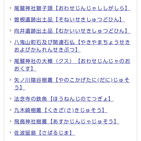
尾鷲神社獅子頭【おわせじんじゃししがしら】
曽根遺跡出土品【そねいせきしゅつどひん】
向井遺跡出土品【むかいいせきしゅつどひん】
八鬼山町石及び関連石仏【やきやまちょうせき
およびかんれんせきぶつ】
尾鷲神社の大樟（クス）【おわせじんじゃのお
おくす】
矢ノ川陰谷樹叢【やのこかげたに(だに)じゅそ
う】
法念寺の鉄魚【ほうねんじのてつぎょ】
九木崎樹叢【くきざ(さ)きじゅそう】
飛鳥神社樹叢【あすかじんじゃじゅそう】
佐波留島【さばるじま】