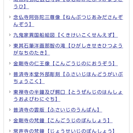
うひ】
念仏寺阿弥陀三尊像【ねんぶつじあみださんぞ
んぞう】
九鬼家異国船絵図【くきけいこくせんえず】
東其石筆洋画那智の滝【ひがしきせきひつよう
がなちのたき】
金剛寺の仁王像【こんごうじのにおうぞう】
普済寺本堂外部彫刻【ふさいじほんどうがいぶ
ちょうこく】
東禅寺の半鐘及び鰐口【とうぜんじのはんしょ
うおよびわにぐち】
普済寺の雲版【ふさいじのうんばん】
金剛寺の梵鐘【こんごうじのぼんしょう】
常声寺の梵鐘【じょうせいじのぼんしょう】