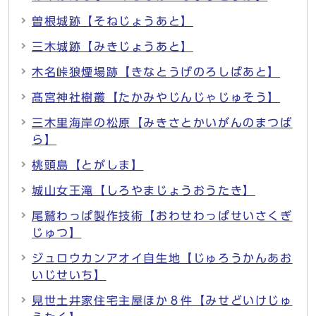
曽根城跡【そねじょうあと】
三木城跡【みきじょうあと】
木名峠狼煙場跡【きなとうげのろしばあと】
髙宮神社樹叢【たかみやじんじゃじゅそう】
三木里海岸の松原【みきさとかいがんのまつば
ら】
桃頭島【とがしま】
城山女王滝【しろやまじょうおうたき】
尾鷲わっぱ製作技術【おわせわっぱせいさくぎ
じゅつ】
ジュロウカンアオイ自生地【じゅろうかんあお
いじせいち】
見世土井家住宅主屋ほか８件【みせどいけじゅ