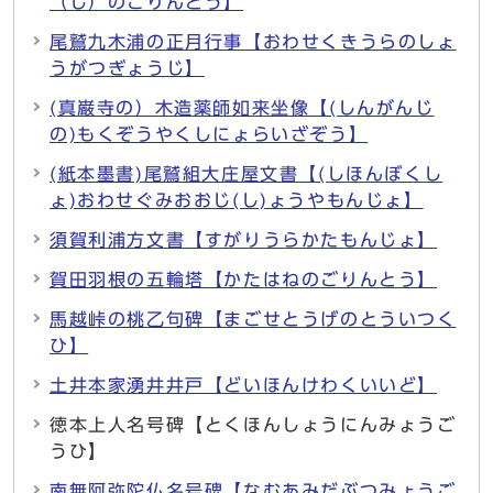
（し）のごりんとう】
尾鷲九木浦の正月行事【おわせくきうらのしょ
うがつぎょうじ】
(真巌寺の）木造薬師如来坐像【(しんがんじ
の)もくぞうやくしにょらいざぞう】
(紙本墨書)尾鷲組大庄屋文書【(しほんぼくし
ょ)おわせぐみおおじ(し)ょうやもんじょ】
須賀利浦方文書【すがりうらかたもんじょ】
賀田羽根の五輪塔【かたはねのごりんとう】
馬越峠の桃乙句碑【まごせとうげのとういつく
ひ】
土井本家湧井井戸【どいほんけわくいいど】
徳本上人名号碑【とくほんしょうにんみょうご
うひ】
南無阿弥陀仏名号碑【なむあみだぶつみょうご