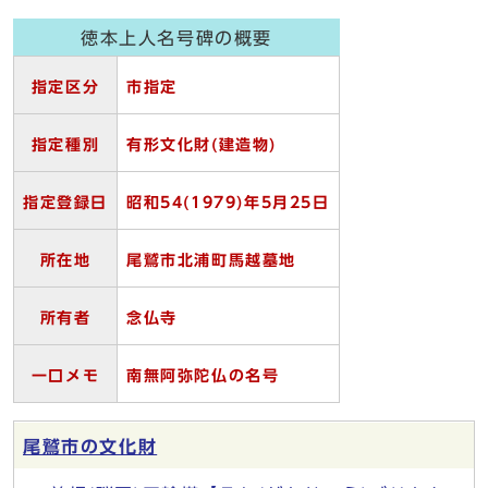
徳本上人名号碑の概要
指定区分
市指定
指定種別
有形文化財(
建造物)
指定登録日
昭和54(1979)
年5
月25
日
所在地
尾鷲市北浦町馬越墓地
所有者
念仏寺
一口メモ
南無阿弥陀仏の名号
尾鷲市の文化財