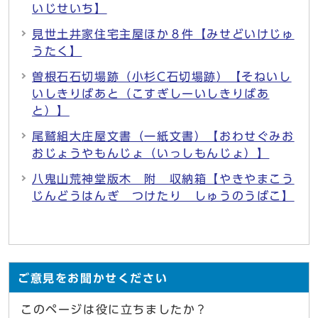
いじせいち】
見世土井家住宅主屋ほか８件【みせどいけじゅ
うたく】
曽根石石切場跡（小杉C石切場跡）【そねいし
いしきりばあと（こすぎしーいしきりばあ
と）】
尾鷲組大庄屋文書（一紙文書）【おわせぐみお
おじょうやもんじょ（いっしもんじょ）】
八鬼山荒神堂版木 附 収納箱【やきやまこう
じんどうはんぎ つけたり しゅうのうばこ】
ご意見をお聞かせください
このページは役に立ちましたか？