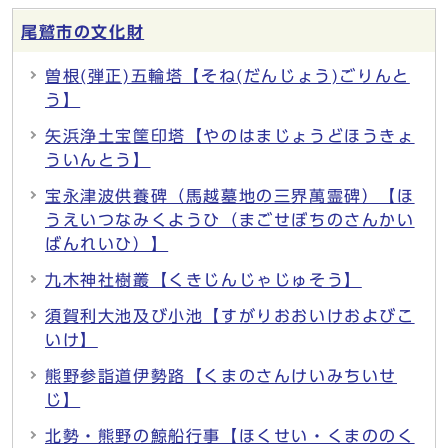
尾鷲市の文化財
曽根(弾正)五輪塔【そね(だんじょう)ごりんと
う】
矢浜浄土宝筐印塔【やのはまじょうどほうきょ
ういんとう】
宝永津波供養碑（馬越墓地の三界萬霊碑）【ほ
うえいつなみくようひ（まごせぼちのさんかい
ばんれいひ）】
九木神社樹叢【くきじんじゃじゅそう】
須賀利大池及び小池【すがりおおいけおよびこ
いけ】
熊野参詣道伊勢路【くまのさんけいみちいせ
じ】
北勢・熊野の鯨船行事【ほくせい・くまののく