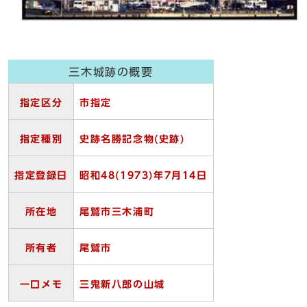
三木城跡の概要
指定区分
市指定
指定種別
史跡名勝記念物(史跡)
指定登録日
昭和48(1973)年7月14
日
所在地
尾鷲市三木浦町
所有者
尾鷲市
一口メモ
三鬼新八郎の山城