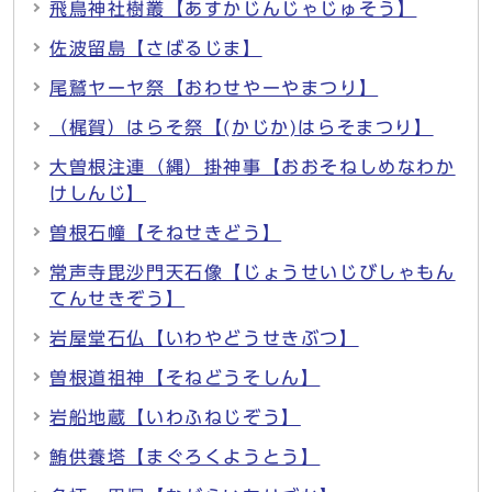
飛鳥神社樹叢【あすかじんじゃじゅそう】
佐波留島【さばるじま】
尾鷲ヤーヤ祭【おわせやーやまつり】
（梶賀）はらそ祭【(かじか)はらそまつり】
大曽根注連（縄）掛神事【おおそねしめなわか
けしんじ】
曽根石幢【そねせきどう】
常声寺毘沙門天石像【じょうせいじびしゃもん
てんせきぞう】
岩屋堂石仏【いわやどうせきぶつ】
曽根道祖神【そねどうそしん】
岩船地蔵【いわふねじぞう】
鮪供養塔【まぐろくようとう】