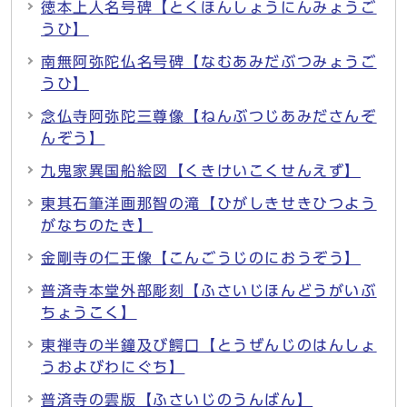
徳本上人名号碑【とくほんしょうにんみょうご
うひ】
南無阿弥陀仏名号碑【なむあみだぶつみょうご
うひ】
念仏寺阿弥陀三尊像【ねんぶつじあみださんぞ
んぞう】
九鬼家異国船絵図【くきけいこくせんえず】
東其石筆洋画那智の滝【ひがしきせきひつよう
がなちのたき】
金剛寺の仁王像【こんごうじのにおうぞう】
普済寺本堂外部彫刻【ふさいじほんどうがいぶ
ちょうこく】
東禅寺の半鐘及び鰐口【とうぜんじのはんしょ
うおよびわにぐち】
普済寺の雲版【ふさいじのうんばん】