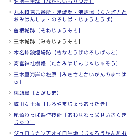
名柄一里塚【ながらいちりづか】
九木崎遠見番所・常燈場・狼煙場【くきざきと
おみばんしょ・のろしば・じょうとうば】
曽根城跡【そねじょうあと】
三木城跡【みきじょうあと】
木名峠狼煙場跡【きなとうげのろしばあと】
髙宮神社樹叢【たかみやじんじゃじゅそう】
三木里海岸の松原【みきさとかいがんのまつば
ら】
桃頭島【とがしま】
城山女王滝【しろやまじょうおうたき】
尾鷲わっぱ製作技術【おわせわっぱせいさくぎ
じゅつ】
ジュロウカンアオイ自生地【じゅろうかんあお