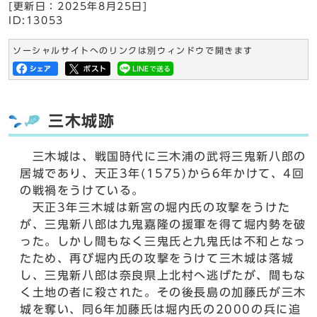
[更新日：
2025年8月25日
]
ID:13053
ソーシャルサイトへのリンクは別ウィンドウで開きます
三木城跡
三木城は、戦国時代に三木浦の武将三鬼新八郎の
居城であり、天正3年(1575)から6年かけて、4回
の戦禍をうけている。
天正3年三木城は新宮の堀内氏の攻撃をうけた
が、三鬼新八郎は九鬼嘉隆の援軍を得て堀内勢を破
った。しかし間もなく三鬼氏と九鬼氏は不和となっ
たため、再び堀内氏の攻撃をうけて三木城は落城
し、三鬼新八郎は奈良県上北村へ逃げたが、間もな
く土地の者に殺された。その後長島の加藤氏が三木
城を奪い、同6年加藤氏は堀内氏の2000の兵に追