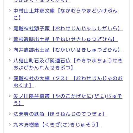
うかがく・ほっくがく】
中村山土井家文庫【なかむらやまどいけぶん
こ】
尾鷲神社獅子頭【おわせじんじゃししがしら】
曽根遺跡出土品【そねいせきしゅつどひん】
向井遺跡出土品【むかいいせきしゅつどひん】
八鬼山町石及び関連石仏【やきやまちょうせき
およびかんれんせきぶつ】
尾鷲神社の大樟（クス）【おわせじんじゃのお
おくす】
矢ノ川陰谷樹叢【やのこかげたに(だに)じゅそ
う】
法念寺の鉄魚【ほうねんじのてつぎょ】
九木崎樹叢【くきざ(さ)きじゅそう】