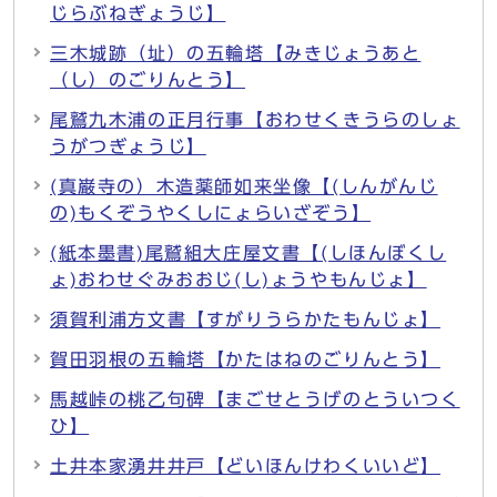
じらぶねぎょうじ】
三木城跡（址）の五輪塔【みきじょうあと
（し）のごりんとう】
尾鷲九木浦の正月行事【おわせくきうらのしょ
うがつぎょうじ】
(真巌寺の）木造薬師如来坐像【(しんがんじ
の)もくぞうやくしにょらいざぞう】
(紙本墨書)尾鷲組大庄屋文書【(しほんぼくし
ょ)おわせぐみおおじ(し)ょうやもんじょ】
須賀利浦方文書【すがりうらかたもんじょ】
賀田羽根の五輪塔【かたはねのごりんとう】
馬越峠の桃乙句碑【まごせとうげのとういつく
ひ】
土井本家湧井井戸【どいほんけわくいいど】