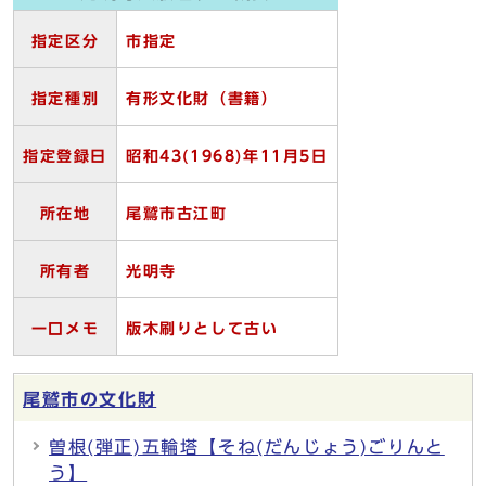
指定区分
市指定
指定種別
有形文化財（書籍）
指定登録日
昭和43(1968)
年11
月5
日
所在地
尾鷲市古江町
所有者
光明寺
一口メモ
版木刷りとして古い
尾鷲市の文化財
曽根(弾正)五輪塔【そね(だんじょう)ごりんと
う】