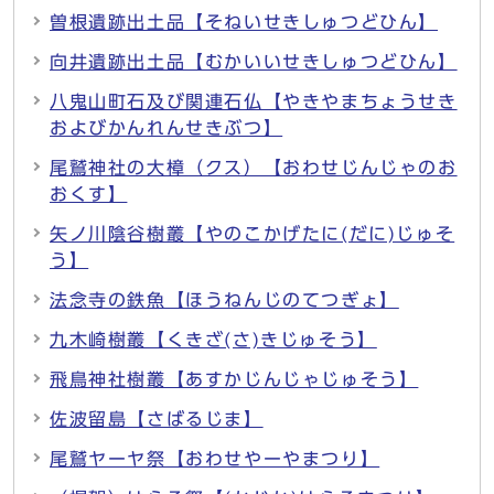
曽根遺跡出土品【そねいせきしゅつどひん】
向井遺跡出土品【むかいいせきしゅつどひん】
八鬼山町石及び関連石仏【やきやまちょうせき
およびかんれんせきぶつ】
尾鷲神社の大樟（クス）【おわせじんじゃのお
おくす】
矢ノ川陰谷樹叢【やのこかげたに(だに)じゅそ
う】
法念寺の鉄魚【ほうねんじのてつぎょ】
九木崎樹叢【くきざ(さ)きじゅそう】
飛鳥神社樹叢【あすかじんじゃじゅそう】
佐波留島【さばるじま】
尾鷲ヤーヤ祭【おわせやーやまつり】