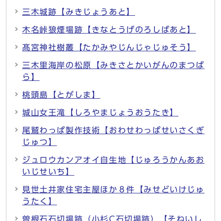
三木城跡【みきじょうあと】
木名峠狼煙場跡【きなとうげのろしばあと】
髙宮神社樹叢【たかみやじんじゃじゅそう】
三木里海岸の松原【みきさとかいがんのまつば
ら】
桃頭島【とがしま】
城山女王滝【しろやまじょうおうたき】
尾鷲わっぱ製作技術【おわせわっぱせいさくぎ
じゅつ】
ジュロウカンアオイ自生地【じゅろうかんあお
いじせいち】
見世土井家住宅主屋ほか８件【みせどいけじゅ
うたく】
曽根石石切場跡（小杉C石切場跡）【そねいし