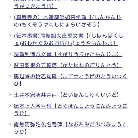
うがつぎょうじ】
(真巌寺の）木造薬師如来坐像【(しんがんじ
の)もくぞうやくしにょらいざぞう】
(紙本墨書)尾鷲組大庄屋文書【(しほんぼくし
ょ)おわせぐみおおじ(し)ょうやもんじょ】
須賀利浦方文書【すがりうらかたもんじょ】
賀田羽根の五輪塔【かたはねのごりんとう】
馬越峠の桃乙句碑【まごせとうげのとういつく
ひ】
土井本家湧井井戸【どいほんけわくいいど】
徳本上人名号碑【とくほんしょうにんみょうご
うひ】
南無阿弥陀仏名号碑【なむあみだぶつみょうご
うひ】