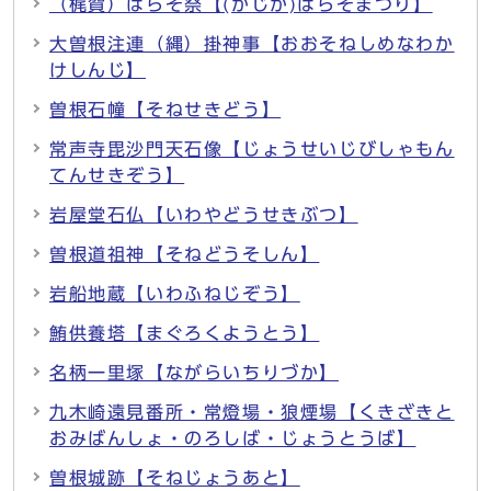
（梶賀）はらそ祭【(かじか)はらそまつり】
大曽根注連（縄）掛神事【おおそねしめなわか
けしんじ】
曽根石幢【そねせきどう】
常声寺毘沙門天石像【じょうせいじびしゃもん
てんせきぞう】
岩屋堂石仏【いわやどうせきぶつ】
曽根道祖神【そねどうそしん】
岩船地蔵【いわふねじぞう】
鮪供養塔【まぐろくようとう】
名柄一里塚【ながらいちりづか】
九木崎遠見番所・常燈場・狼煙場【くきざきと
おみばんしょ・のろしば・じょうとうば】
曽根城跡【そねじょうあと】