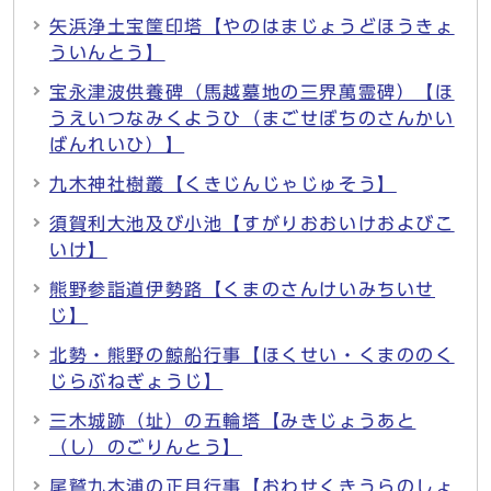
矢浜浄土宝筐印塔【やのはまじょうどほうきょ
ういんとう】
宝永津波供養碑（馬越墓地の三界萬霊碑）【ほ
うえいつなみくようひ（まごせぼちのさんかい
ばんれいひ）】
九木神社樹叢【くきじんじゃじゅそう】
須賀利大池及び小池【すがりおおいけおよびこ
いけ】
熊野参詣道伊勢路【くまのさんけいみちいせ
じ】
北勢・熊野の鯨船行事【ほくせい・くまののく
じらぶねぎょうじ】
三木城跡（址）の五輪塔【みきじょうあと
（し）のごりんとう】
尾鷲九木浦の正月行事【おわせくきうらのしょ