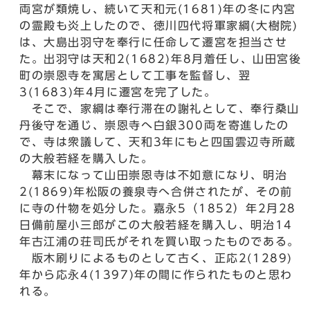
両宮が類焼し、続いて天和元(1681)年の冬に内宮
の霊殿も炎上したので、徳川四代将軍家綱(大樹院)
は、大島出羽守を奉行に任命して遷宮を担当させ
た。出羽守は天和2(1682)年8月着任し、山田宮後
町の崇恩寺を寓居として工事を監督し、翌
3(1683)年4月に遷宮を完了した。
そこで、家綱は奉行滞在の謝礼として、奉行桑山
丹後守を通じ、崇恩寺へ白銀300両を寄進したの
で、寺は衆議して、天和3年にもと四国雲辺寺所蔵
の大般若経を購入した。
幕末になって山田崇恩寺は不如意になり、明治
2(1869)年松阪の養泉寺へ合併されたが、その前
に寺の什物を処分した。嘉永5（1852）年2月28
日備前屋小三郎がこの大般若経を購入し、明治14
年古江浦の荘司氏がそれを買い取ったものである。
版木刷りによるものとして古く、正応2(1289)
年から応永4(1397)年の間に作られたものと思わ
れる。