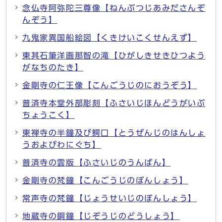
念仏寺阿弥陀三尊像【ねんぶつじあみださんぞ
んぞう】
九鬼家異国船絵図【くきけいこくせんえず】
東其石筆洋画那智の滝【ひがしきせきひつよう
がなちのたき】
金剛寺の仁王像【こんごうじのにおうぞう】
普済寺本堂外部彫刻【ふさいじほんどうがいぶ
ちょうこく】
東禅寺の半鐘及び鰐口【とうぜんじのはんしょ
うおよびわにぐち】
普済寺の雲版【ふさいじのうんばん】
金剛寺の梵鐘【こんごうじのぼんしょう】
常声寺の梵鐘【じょうせいじのぼんしょう】
地蔵寺の銅鐘【じぞうじのどうしょう】