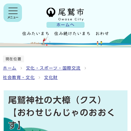
メニュー
ホームへ
現在位置
ホーム
文化・スポーツ・国際交流
社会教育・文化
文化財
尾鷲神社の大樟（クス）
【おわせじんじゃのおおく
す】