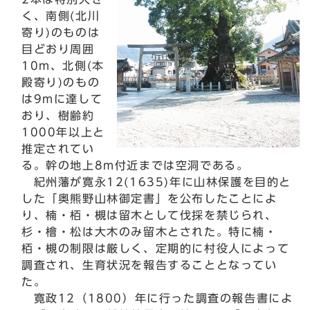
く、南側(北川
寄り)のものは
目どおり周囲
10m、北側(本
殿寄り)のもの
は9mに達して
おり、樹齢約
1000年以上と
推定されてい
る。幹の地上8m付近までは空洞である。
紀州藩が寛永12(1635)年に山林保護を目的と
した「奥熊野山林御定書」を公布したことによ
り、楠・栢・槻は留木として伐採を禁じられ、
杉・檜・松は大木のみ留木とされた。特に楠・
栢・槻の制限は厳しく、定期的に村役人によって
調査され、生育状況を報告することとなってい
た。
寛政12（1800）年に行った調査の報告書によ