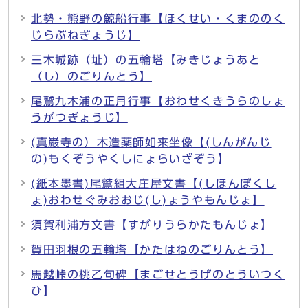
北勢・熊野の鯨船行事【ほくせい・くまののく
じらぶねぎょうじ】
三木城跡（址）の五輪塔【みきじょうあと
（し）のごりんとう】
尾鷲九木浦の正月行事【おわせくきうらのしょ
うがつぎょうじ】
(真巌寺の）木造薬師如来坐像【(しんがんじ
の)もくぞうやくしにょらいざぞう】
(紙本墨書)尾鷲組大庄屋文書【(しほんぼくし
ょ)おわせぐみおおじ(し)ょうやもんじょ】
須賀利浦方文書【すがりうらかたもんじょ】
賀田羽根の五輪塔【かたはねのごりんとう】
馬越峠の桃乙句碑【まごせとうげのとういつく
ひ】