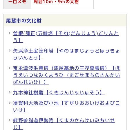
一口メモ
周囲10
ｍ・9
ｍの大樹
尾鷲市の文化財
曽根(弾正)五輪塔【そね(だんじょう)ごりんと
う】
矢浜浄土宝筐印塔【やのはまじょうどほうきょ
ういんとう】
宝永津波供養碑（馬越墓地の三界萬霊碑）【ほ
うえいつなみくようひ（まごせぼちのさんかい
ばんれいひ）】
九木神社樹叢【くきじんじゃじゅそう】
須賀利大池及び小池【すがりおおいけおよびこ
いけ】
熊野参詣道伊勢路【くまのさんけいみちいせ
じ】