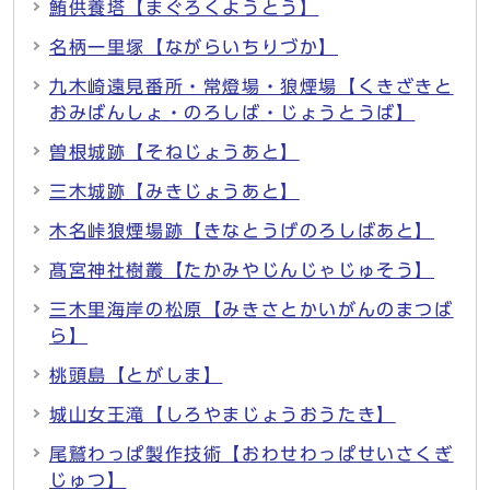
鮪供養塔【まぐろくようとう】
名柄一里塚【ながらいちりづか】
九木崎遠見番所・常燈場・狼煙場【くきざきと
おみばんしょ・のろしば・じょうとうば】
曽根城跡【そねじょうあと】
三木城跡【みきじょうあと】
木名峠狼煙場跡【きなとうげのろしばあと】
髙宮神社樹叢【たかみやじんじゃじゅそう】
三木里海岸の松原【みきさとかいがんのまつば
ら】
桃頭島【とがしま】
城山女王滝【しろやまじょうおうたき】
尾鷲わっぱ製作技術【おわせわっぱせいさくぎ
じゅつ】