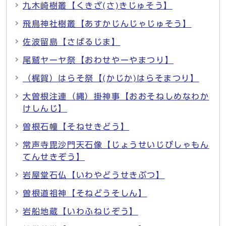
九木崎樹叢【くきざ(さ)きじゅそう】
飛鳥神社樹叢【あすかじんじゃじゅそう】
佐波留島【さばるじま】
尾鷲ヤーヤ祭【おわせやーやまつり】
（梶賀）はらそ祭【(かじか)はらそまつり】
大曽根注連（縄）掛神事【おおそねしめなわか
けしんじ】
曽根石幢【そねせきどう】
常声寺毘沙門天石像【じょうせいじびしゃもん
てんせきぞう】
岩屋堂石仏【いわやどうせきぶつ】
曽根道祖神【そねどうそしん】
岩船地蔵【いわふねじぞう】