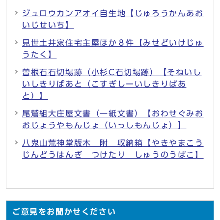
ジュロウカンアオイ自生地【じゅろうかんあお
いじせいち】
見世土井家住宅主屋ほか８件【みせどいけじゅ
うたく】
曽根石石切場跡（小杉C石切場跡）【そねいし
いしきりばあと（こすぎしーいしきりばあ
と）】
尾鷲組大庄屋文書（一紙文書）【おわせぐみお
おじょうやもんじょ（いっしもんじょ）】
八鬼山荒神堂版木 附 収納箱【やきやまこう
じんどうはんぎ つけたり しゅうのうばこ】
ご意見をお聞かせください