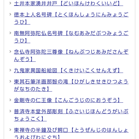
土井本家湧井井戸【どいほんけわくいいど】
徳本上人名号碑【とくほんしょうにんみょうご
うひ】
南無阿弥陀仏名号碑【なむあみだぶつみょうご
うひ】
念仏寺阿弥陀三尊像【ねんぶつじあみださんぞ
んぞう】
九鬼家異国船絵図【くきけいこくせんえず】
東其石筆洋画那智の滝【ひがしきせきひつよう
がなちのたき】
金剛寺の仁王像【こんごうじのにおうぞう】
普済寺本堂外部彫刻【ふさいじほんどうがいぶ
ちょうこく】
東禅寺の半鐘及び鰐口【とうぜんじのはんしょ
うおよびわにぐち】