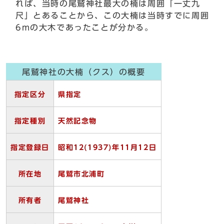
れば、当時の尾鷲神社最大の楠は周囲「一丈九
尺」とあることから、この大楠は当時すでに周囲
6mの大木であったことが分かる。
尾鷲神社の大楠（クス）の概要
指定区分
県指定
指定種別
天然記念物
指定登録日
昭和12(1937)
年11
月12
日
所在地
尾鷲市北浦町
所有者
尾鷲神社