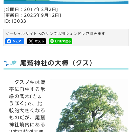
[公開日：
2017年2月2日
]
[更新日：
2025年9月12日
]
ID:13033
ソーシャルサイトへのリンクは別ウィンドウで開きます
尾鷲神社の大樟（クス）
クスノキは暖
帯に自生する常
緑の喬木(きょ
うぼく)で、比
較的大きくなる
ものだが、尾鷲
神社境内にある
2本は特別大き