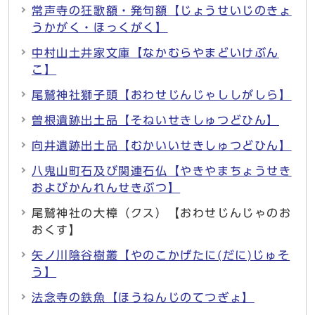
常声寺の狂歌額・発句額【じょうせいじのきょ
うかがく・ほっくがく】
中村山土井家文庫【なかむらやまどいけぶん
こ】
尾鷲神社獅子頭【おわせじんじゃししがしら】
曽根遺跡出土品【そねいせきしゅつどひん】
向井遺跡出土品【むかいいせきしゅつどひん】
八鬼山町石及び関連石仏【やきやまちょうせき
およびかんれんせきぶつ】
尾鷲神社の大樟（クス）【おわせじんじゃのお
おくす】
矢ノ川陰谷樹叢【やのこかげたに(だに)じゅそ
う】
法念寺の鉄魚【ほうねんじのてつぎょ】