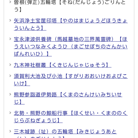
曽根(弾正)五輪塔【そね(だんじょう)ごりんと
う】
矢浜浄土宝筐印塔【やのはまじょうどほうきょ
ういんとう】
宝永津波供養碑（馬越墓地の三界萬霊碑）【ほ
うえいつなみくようひ（まごせぼちのさんかい
ばんれいひ）】
九木神社樹叢【くきじんじゃじゅそう】
須賀利大池及び小池【すがりおおいけおよびこ
いけ】
熊野参詣道伊勢路【くまのさんけいみちいせ
じ】
北勢・熊野の鯨船行事【ほくせい・くまののく
じらぶねぎょうじ】
三木城跡（址）の五輪塔【みきじょうあと