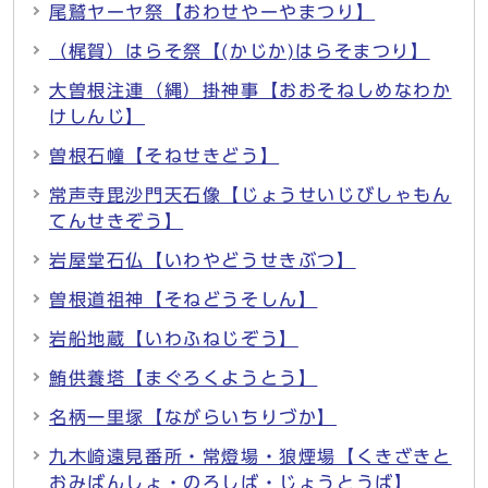
尾鷲ヤーヤ祭【おわせやーやまつり】
（梶賀）はらそ祭【(かじか)はらそまつり】
大曽根注連（縄）掛神事【おおそねしめなわか
けしんじ】
曽根石幢【そねせきどう】
常声寺毘沙門天石像【じょうせいじびしゃもん
てんせきぞう】
岩屋堂石仏【いわやどうせきぶつ】
曽根道祖神【そねどうそしん】
岩船地蔵【いわふねじぞう】
鮪供養塔【まぐろくようとう】
名柄一里塚【ながらいちりづか】
九木崎遠見番所・常燈場・狼煙場【くきざきと
おみばんしょ・のろしば・じょうとうば】