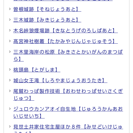
曽根城跡【そねじょうあと】
三木城跡【みきじょうあと】
木名峠狼煙場跡【きなとうげのろしばあと】
髙宮神社樹叢【たかみやじんじゃじゅそう】
三木里海岸の松原【みきさとかいがんのまつば
ら】
桃頭島【とがしま】
城山女王滝【しろやまじょうおうたき】
尾鷲わっぱ製作技術【おわせわっぱせいさくぎ
じゅつ】
ジュロウカンアオイ自生地【じゅろうかんあお
いじせいち】
見世土井家住宅主屋ほか８件【みせどいけじゅ