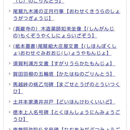
（し）のごりんとう】
尾鷲九木浦の正月行事【おわせくきうらのしょ
うがつぎょうじ】
(真巌寺の）木造薬師如来坐像【(しんがんじ
の)もくぞうやくしにょらいざぞう】
(紙本墨書)尾鷲組大庄屋文書【(しほんぼくし
ょ)おわせぐみおおじ(し)ょうやもんじょ】
須賀利浦方文書【すがりうらかたもんじょ】
賀田羽根の五輪塔【かたはねのごりんとう】
馬越峠の桃乙句碑【まごせとうげのとういつく
ひ】
土井本家湧井井戸【どいほんけわくいいど】
徳本上人名号碑【とくほんしょうにんみょうご
うひ】
南無阿弥陀仏名号碑【なむあみだぶつみょうご