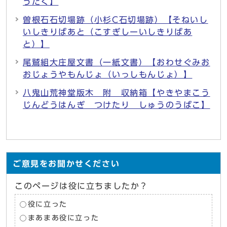
うたく】
曽根石石切場跡（小杉C石切場跡）【そねいし
いしきりばあと（こすぎしーいしきりばあ
と）】
尾鷲組大庄屋文書（一紙文書）【おわせぐみお
おじょうやもんじょ（いっしもんじょ）】
八鬼山荒神堂版木 附 収納箱【やきやまこう
じんどうはんぎ つけたり しゅうのうばこ】
ご意見をお聞かせください
このページは役に立ちましたか？
役に立った
まあまあ役に立った