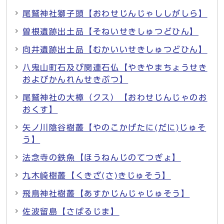
尾鷲神社獅子頭【おわせじんじゃししがしら】
曽根遺跡出土品【そねいせきしゅつどひん】
向井遺跡出土品【むかいいせきしゅつどひん】
八鬼山町石及び関連石仏【やきやまちょうせき
およびかんれんせきぶつ】
尾鷲神社の大樟（クス）【おわせじんじゃのお
おくす】
矢ノ川陰谷樹叢【やのこかげたに(だに)じゅそ
う】
法念寺の鉄魚【ほうねんじのてつぎょ】
九木崎樹叢【くきざ(さ)きじゅそう】
飛鳥神社樹叢【あすかじんじゃじゅそう】
佐波留島【さばるじま】