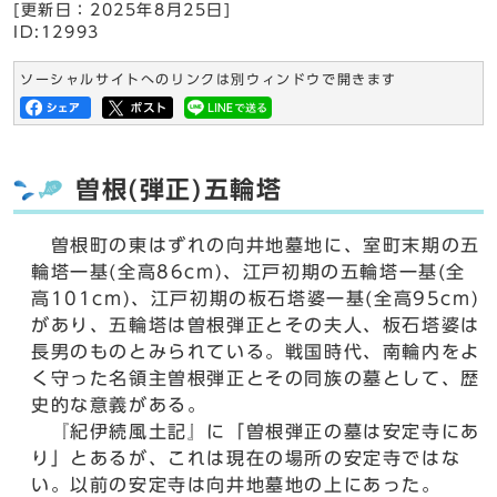
[更新日：
2025年8月25日
]
ID:12993
ソーシャルサイトへのリンクは別ウィンドウで開きます
曽根(弾正)五輪塔
曽根町の東はずれの向井地墓地に、室町末期の五
輪塔一基(全高86cm)、江戸初期の五輪塔一基(全
高101cm)、江戸初期の板石塔婆一基(全高95cm)
があり、五輪塔は曽根弾正とその夫人、板石塔婆は
長男のものとみられている。戦国時代、南輪内をよ
く守った名領主曽根弾正とその同族の墓として、歴
史的な意義がある。
『紀伊続風土記』に「曽根弾正の墓は安定寺にあ
り」とあるが、これは現在の場所の安定寺ではな
い。以前の安定寺は向井地墓地の上にあった。