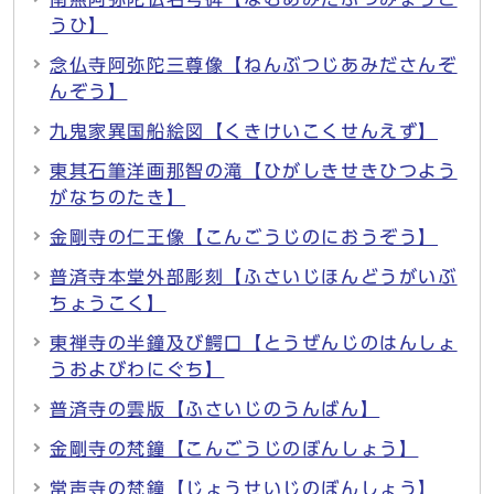
うひ】
念仏寺阿弥陀三尊像【ねんぶつじあみださんぞ
んぞう】
九鬼家異国船絵図【くきけいこくせんえず】
東其石筆洋画那智の滝【ひがしきせきひつよう
がなちのたき】
金剛寺の仁王像【こんごうじのにおうぞう】
普済寺本堂外部彫刻【ふさいじほんどうがいぶ
ちょうこく】
東禅寺の半鐘及び鰐口【とうぜんじのはんしょ
うおよびわにぐち】
普済寺の雲版【ふさいじのうんばん】
金剛寺の梵鐘【こんごうじのぼんしょう】
常声寺の梵鐘【じょうせいじのぼんしょう】