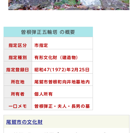
曽根弾正五輪塔 の概要
指定区分
市指定
指定種別
有形文化財（建造物）
指定登録日
昭和47(1972)
年2
月25
日
所在地
尾鷲市曽根町向井地墓地内
所有者
個人所有
一口メモ
曽根弾正・夫人・長男の墓
尾鷲市の文化財