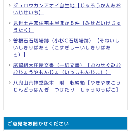
ジュロウカンアオイ自生地【じゅろうかんあお
いじせいち】
見世土井家住宅主屋ほか８件【みせどいけじゅ
うたく】
曽根石石切場跡（小杉C石切場跡）【そねいし
いしきりばあと（こすぎしーいしきりばあ
と）】
尾鷲組大庄屋文書（一紙文書）【おわせぐみお
おじょうやもんじょ（いっしもんじょ）】
八鬼山荒神堂版木 附 収納箱【やきやまこう
じんどうはんぎ つけたり しゅうのうばこ】
ご意見をお聞かせください