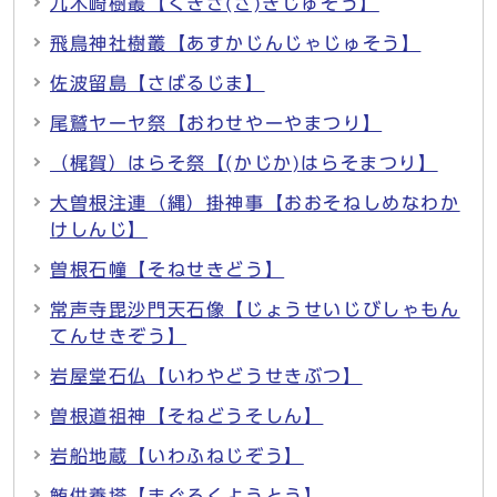
九木崎樹叢【くきざ(さ)きじゅそう】
飛鳥神社樹叢【あすかじんじゃじゅそう】
佐波留島【さばるじま】
尾鷲ヤーヤ祭【おわせやーやまつり】
（梶賀）はらそ祭【(かじか)はらそまつり】
大曽根注連（縄）掛神事【おおそねしめなわか
けしんじ】
曽根石幢【そねせきどう】
常声寺毘沙門天石像【じょうせいじびしゃもん
てんせきぞう】
岩屋堂石仏【いわやどうせきぶつ】
曽根道祖神【そねどうそしん】
岩船地蔵【いわふねじぞう】
鮪供養塔【まぐろくようとう】