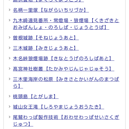
名柄一里塚【ながらいちりづか】
九木崎遠見番所・常燈場・狼煙場【くきざきと
おみばんしょ・のろしば・じょうとうば】
曽根城跡【そねじょうあと】
三木城跡【みきじょうあと】
木名峠狼煙場跡【きなとうげのろしばあと】
髙宮神社樹叢【たかみやじんじゃじゅそう】
三木里海岸の松原【みきさとかいがんのまつば
ら】
桃頭島【とがしま】
城山女王滝【しろやまじょうおうたき】
尾鷲わっぱ製作技術【おわせわっぱせいさくぎ
じゅつ】