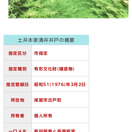
土井本家湧井井戸の概要
指定区分
市指定
指定種別
有形文化財(
建造物)
指定登録日
昭和51(1976)
年3
月2
日
所在地
尾鷲市古戸町
所有者
個人所有
一口メモ
新田開発と茶園経営