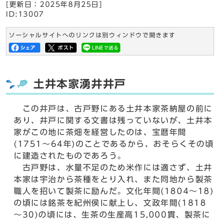
[更新日：
2025年8月25日
]
ID:13007
ソーシャルサイトへのリンクは別ウィンドウで開きます
土井本家湧井井戸
この井戸は、古戸野にある土井本家茶納屋の前に
あり、井戸に関する文書は残っていないが、土井本
家がこの地に茶畑を経営したのは、宝暦年間
(1751～64年)のことであるから、おそらくその頃
に建造されたものであろう。
古戸野は、水量不足のため米作には適さず、土井
本家は宇治から茶種をとり入れ、また同地から製茶
職人を招いて製茶に励んだ。文化年間(1804～18)
の頃には銘茶を紀州侯に献上し、文政年間(1818
～30)の頃には、生茶の生産高15,000貫、製茶に