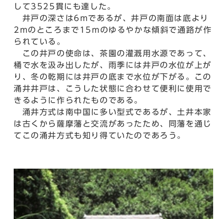
して3525貫にも達した。
井戸の深さは6mであるが、井戸の南面は底より
2mのところまで15mのゆるやかな傾斜で通路が作
られている。
この井戸の使命は、茶園の灌漑用水源であって、
桶で水を汲み出したが、雨季には井戸の水位が上が
り、冬の乾期には井戸の底まで水位が下がる。この
涌井井戸は、こうした状態に合わせて便利に使用で
きるように作られたものである。
涌井方式は南中国に多い型式であるが、土井本家
は古くから薩摩藩と交流があったため、同藩を通じ
てこの涌井方式も知り得ていたのであろう。