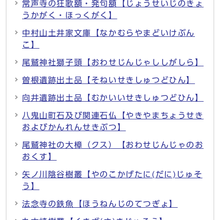
常声寺の狂歌額・発句額【じょうせいじのきょ
うかがく・ほっくがく】
中村山土井家文庫【なかむらやまどいけぶん
こ】
尾鷲神社獅子頭【おわせじんじゃししがしら】
曽根遺跡出土品【そねいせきしゅつどひん】
向井遺跡出土品【むかいいせきしゅつどひん】
八鬼山町石及び関連石仏【やきやまちょうせき
およびかんれんせきぶつ】
尾鷲神社の大樟（クス）【おわせじんじゃのお
おくす】
矢ノ川陰谷樹叢【やのこかげたに(だに)じゅそ
う】
法念寺の鉄魚【ほうねんじのてつぎょ】