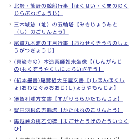
北勢・熊野の鯨船行事【ほくせい・くまののく
じらぶねぎょうじ】
三木城跡（址）の五輪塔【みきじょうあと
（し）のごりんとう】
尾鷲九木浦の正月行事【おわせくきうらのしょ
うがつぎょうじ】
(真巌寺の）木造薬師如来坐像【(しんがんじ
の)もくぞうやくしにょらいざぞう】
(紙本墨書)尾鷲組大庄屋文書【(しほんぼくし
ょ)おわせぐみおおじ(し)ょうやもんじょ】
須賀利浦方文書【すがりうらかたもんじょ】
賀田羽根の五輪塔【かたはねのごりんとう】
馬越峠の桃乙句碑【まごせとうげのとういつく
ひ】