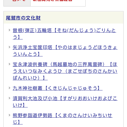
尾鷲市の文化財
曽根(弾正)五輪塔【そね(だんじょう)ごりんと
う】
矢浜浄土宝筐印塔【やのはまじょうどほうきょ
ういんとう】
宝永津波供養碑（馬越墓地の三界萬霊碑）【ほ
うえいつなみくようひ（まごせぼちのさんかい
ばんれいひ）】
九木神社樹叢【くきじんじゃじゅそう】
須賀利大池及び小池【すがりおおいけおよびこ
いけ】
熊野参詣道伊勢路【くまのさんけいみちいせ
じ】