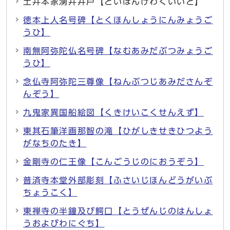
土井本家湧井井戸【どいほんけわくいいど】
徳本上人名号碑【とくほんしょうにんみょうご
うひ】
南無阿弥陀仏名号碑【なむあみだぶつみょうご
うひ】
念仏寺阿弥陀三尊像【ねんぶつじあみださんぞ
んぞう】
九鬼家異国船絵図【くきけいこくせんえず】
東其石筆洋画那智の滝【ひがしきせきひつよう
がなちのたき】
金剛寺の仁王像【こんごうじのにおうぞう】
普済寺本堂外部彫刻【ふさいじほんどうがいぶ
ちょうこく】
東禅寺の半鐘及び鰐口【とうぜんじのはんしょ
うおよびわにぐち】