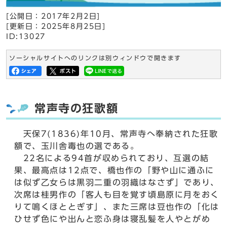
[公開日：
2017年2月2日
]
[更新日：
2025年8月25日
]
ID:13027
ソーシャルサイトへのリンクは別ウィンドウで開きます
常声寺の狂歌額
天保7(1836)年10月、常声寺へ奉納された狂歌
額で、玉川舎毒也の選である。
22名による94首が収められており、互選の結
果、最高点は12点で、橋也作の「野や山に通ふに
は似ず乙女らは黒羽二重の羽織はなさず」であり、
次席は桂男作の「客人も目を覚す頃島原に月をおく
りて鳴くほととぎす」、また三席は豆也作の「化は
ひせず色にや出んと恋ふ身は寝乱髪を人やとがめ