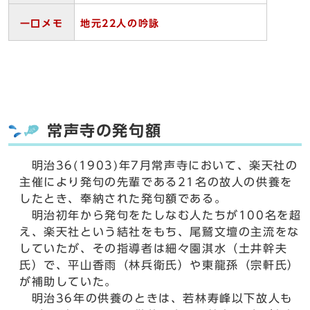
一口メモ
地元22
人の吟詠
常声寺の発句額
明治36(1903)年7月常声寺において、楽天社の
主催により発句の先輩である21名の故人の供養を
したとき、奉納された発句額である。
明治初年から発句をたしなむ人たちが100名を超
え、楽天社という結社をもち、尾鷲文壇の主流をな
していたが、その指導者は細々園淇水（土井幹夫
氏）で、平山香雨（林兵衛氏）や東龍孫（宗軒氏）
が補助していた。
明治36年の供養のときは、若林寿峰以下故人も