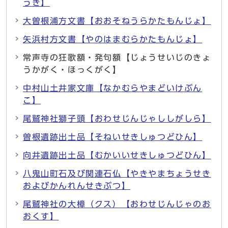
うき】
大曽根浦方文書【おおそねうらかたもんじょ】
矢浜村方文書【やのはまむらかたもんじょ】
常声寺の狂歌額・発句額【じょうせいじのきょ
うかがく・ほっくがく】
中村山土井家文庫【なかむらやまどいけぶん
こ】
尾鷲神社獅子頭【おわせじんじゃししがしら】
曽根遺跡出土品【そねいせきしゅつどひん】
向井遺跡出土品【むかいいせきしゅつどひん】
八鬼山町石及び関連石仏【やきやまちょうせき
およびかんれんせきぶつ】
尾鷲神社の大樟（クス）【おわせじんじゃのお
おくす】