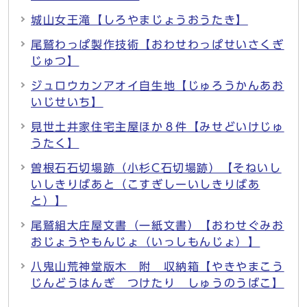
城山女王滝【しろやまじょうおうたき】
尾鷲わっぱ製作技術【おわせわっぱせいさくぎ
じゅつ】
ジュロウカンアオイ自生地【じゅろうかんあお
いじせいち】
見世土井家住宅主屋ほか８件【みせどいけじゅ
うたく】
曽根石石切場跡（小杉C石切場跡）【そねいし
いしきりばあと（こすぎしーいしきりばあ
と）】
尾鷲組大庄屋文書（一紙文書）【おわせぐみお
おじょうやもんじょ（いっしもんじょ）】
八鬼山荒神堂版木 附 収納箱【やきやまこう
じんどうはんぎ つけたり しゅうのうばこ】