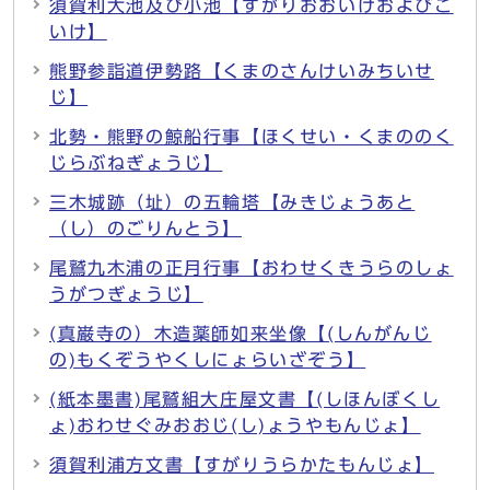
須賀利大池及び小池【すがりおおいけおよびこ
いけ】
熊野参詣道伊勢路【くまのさんけいみちいせ
じ】
北勢・熊野の鯨船行事【ほくせい・くまののく
じらぶねぎょうじ】
三木城跡（址）の五輪塔【みきじょうあと
（し）のごりんとう】
尾鷲九木浦の正月行事【おわせくきうらのしょ
うがつぎょうじ】
(真巌寺の）木造薬師如来坐像【(しんがんじ
の)もくぞうやくしにょらいざぞう】
(紙本墨書)尾鷲組大庄屋文書【(しほんぼくし
ょ)おわせぐみおおじ(し)ょうやもんじょ】
須賀利浦方文書【すがりうらかたもんじょ】