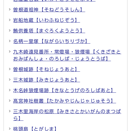
曽根道祖神【そねどうそしん】
岩船地蔵【いわふねじぞう】
鮪供養塔【まぐろくようとう】
名柄一里塚【ながらいちりづか】
九木崎遠見番所・常燈場・狼煙場【くきざきと
おみばんしょ・のろしば・じょうとうば】
曽根城跡【そねじょうあと】
三木城跡【みきじょうあと】
木名峠狼煙場跡【きなとうげのろしばあと】
髙宮神社樹叢【たかみやじんじゃじゅそう】
三木里海岸の松原【みきさとかいがんのまつば
ら】
桃頭島【とがしま】