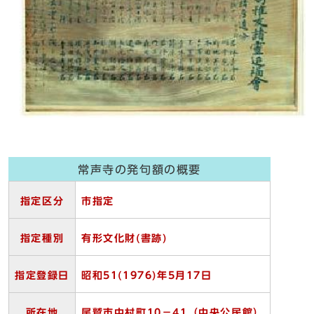
常声寺の発句額の概要
指定区分
市指定
指定種別
有形文化財(
書跡)
指定登録日
昭和51(1976)
年5
月17
日
所在地
尾鷲市中村町10
－41（中央公民館）