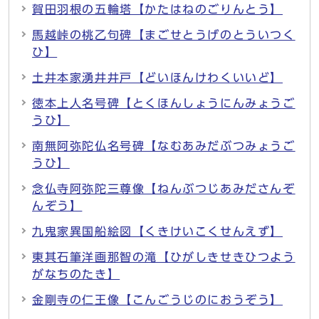
賀田羽根の五輪塔【かたはねのごりんとう】
馬越峠の桃乙句碑【まごせとうげのとういつく
ひ】
土井本家湧井井戸【どいほんけわくいいど】
徳本上人名号碑【とくほんしょうにんみょうご
うひ】
南無阿弥陀仏名号碑【なむあみだぶつみょうご
うひ】
念仏寺阿弥陀三尊像【ねんぶつじあみださんぞ
んぞう】
九鬼家異国船絵図【くきけいこくせんえず】
東其石筆洋画那智の滝【ひがしきせきひつよう
がなちのたき】
金剛寺の仁王像【こんごうじのにおうぞう】