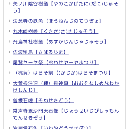
矢ノ川陰谷樹叢【やのこかげたに(だに)じゅそ
う】
法念寺の鉄魚【ほうねんじのてつぎょ】
九木崎樹叢【くきざ(さ)きじゅそう】
飛鳥神社樹叢【あすかじんじゃじゅそう】
佐波留島【さばるじま】
尾鷲ヤーヤ祭【おわせやーやまつり】
（梶賀）はらそ祭【(かじか)はらそまつり】
大曽根注連（縄）掛神事【おおそねしめなわか
けしんじ】
曽根石幢【そねせきどう】
常声寺毘沙門天石像【じょうせいじびしゃもん
てんせきぞう】
岩屋堂石仏【いわやどうせきぶつ】