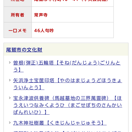
所有者
常声寺
一口メモ
46
人句吟
尾鷲市の文化財
曽根(弾正)五輪塔【そね(だんじょう)ごりんと
う】
矢浜浄土宝筐印塔【やのはまじょうどほうきょ
ういんとう】
宝永津波供養碑（馬越墓地の三界萬霊碑）【ほ
うえいつなみくようひ（まごせぼちのさんかい
ばんれいひ）】
九木神社樹叢【くきじんじゃじゅそう】