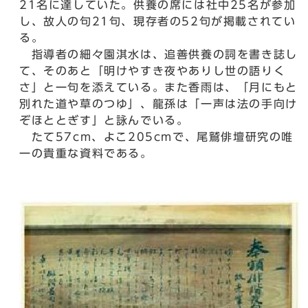
21名に達していた。供養の席には社中25名が参加
し、故人の句21句、現存者の52句が掲載されてい
る。
指導者の細々園淇水は、追善供養の詞を書き誌し
て、そのあと「明けやすき夜やありし世の語りく
さ」と一句を添えている。また香雨は、「月にもと
別れた道や草のつゆ」、龍孫は「一声は法の手向け
ぞほととぎす」と詠んでいる。
たて57cm、よこ205cmで、尾鷲俳壇研究の唯
一の貴重な資料である。