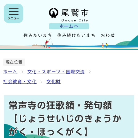
メニュー
ホームへ
現在位置
ホーム
文化・スポーツ・国際交流
社会教育・文化
文化財
常声寺の狂歌額・発句額
【じょうせいじのきょうか
がく・ほっくがく】