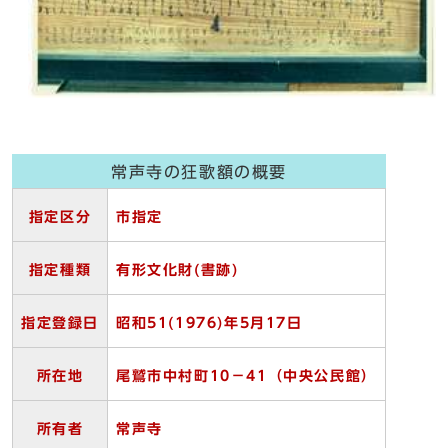
常声寺の狂歌額の概要
指定区分
市指定
指定種類
有形文化財(
書跡)
指定登録日
昭和51(1976)
年5
月17
日
所在地
尾鷲市中村町10
－41（中央公民館）
所有者
常声寺