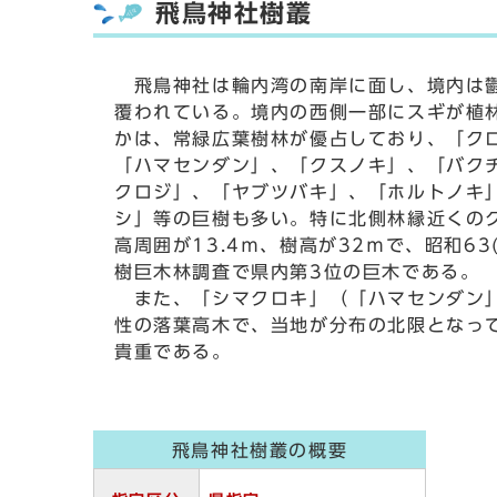
飛鳥神社樹叢
飛鳥神社は輪内湾の南岸に面し、境内は
覆われている。境内の西側一部にスギが植
かは、常緑広葉樹林が優占しており、「ク
「ハマセンダン」、「クスノキ」、「バク
クロジ」、「ヤブツバキ」、「ホルトノキ
シ」等の巨樹も多い。特に北側林縁近くの
高周囲が13.4ｍ、樹高が32ｍで、昭和63(
樹巨木林調査で県内第3位の巨木である。
また、「シマクロキ」（「ハマセンダン
性の落葉高木で、当地が分布の北限となっ
貴重である。
飛鳥神社樹叢の概要