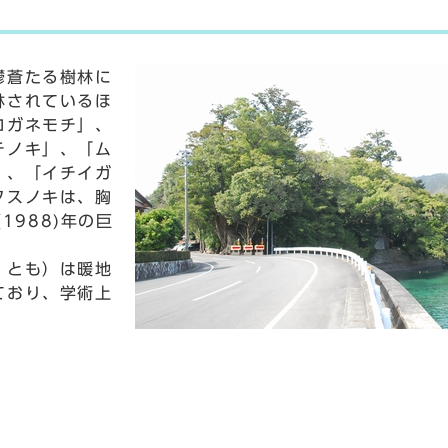
鬱蒼たる樹林に
林されているほ
ロガネモチ」、
チノキ」、「ム
」、「イチイガ
クスノキは、胸
1988)年の巨
」とも）は暖地
ており、学術上