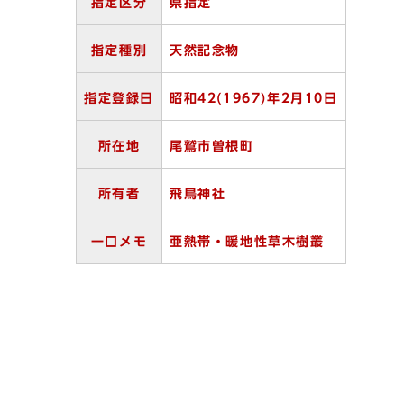
指定区分
県指定
指定種別
天然記念物
指定登録日
昭和42(1967)
年2
月10
日
所在地
尾鷲市曽根町
所有者
飛鳥神社
一口メモ
亜熱帯・暖地性草木樹叢