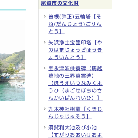
尾鷲市の文化財
曽根(弾正)五輪塔【そ
ね(だんじょう)ごりん
とう】
矢浜浄土宝筐印塔【や
のはまじょうどほうき
ょういんとう】
宝永津波供養碑（馬越
墓地の三界萬霊碑）
【ほうえいつなみくよ
うひ（まごせぼちのさ
んかいばんれいひ）】
九木神社樹叢【くきじ
んじゃじゅそう】
須賀利大池及び小池
【すがりおおいけおよ