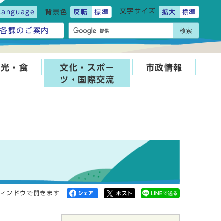
文字サイズ
Language
背景色
反転
標準
拡大
標準
検索
各課のご案内
観光・食
文化・スポー
市政情報
ツ・国際交流
ィンドウで開きます