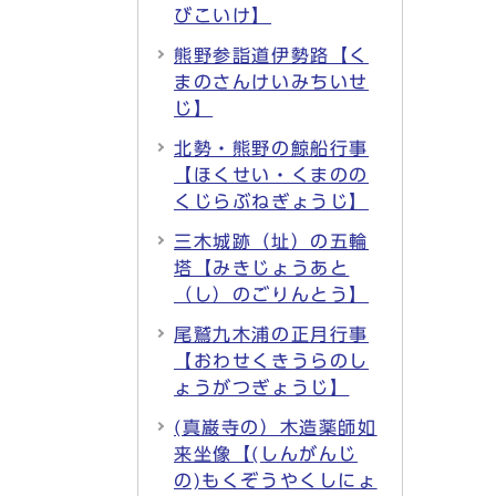
びこいけ】
熊野参詣道伊勢路【く
まのさんけいみちいせ
じ】
北勢・熊野の鯨船行事
【ほくせい・くまのの
くじらぶねぎょうじ】
三木城跡（址）の五輪
塔【みきじょうあと
（し）のごりんとう】
尾鷲九木浦の正月行事
【おわせくきうらのし
ょうがつぎょうじ】
(真巌寺の）木造薬師如
来坐像【(しんがんじ
の)もくぞうやくしにょ