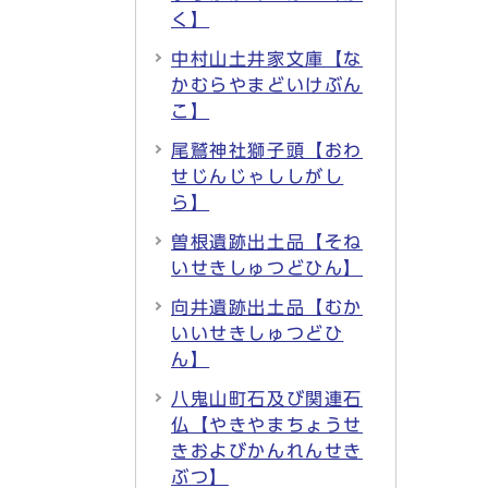
く】
中村山土井家文庫【な
かむらやまどいけぶん
こ】
尾鷲神社獅子頭【おわ
せじんじゃししがし
ら】
曽根遺跡出土品【そね
いせきしゅつどひん】
向井遺跡出土品【むか
いいせきしゅつどひ
ん】
八鬼山町石及び関連石
仏【やきやまちょうせ
きおよびかんれんせき
ぶつ】