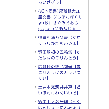
らいざぞう】
(紙本墨書)尾鷲組大庄
屋文書【(しほんぼくし
ょ)おわせぐみおおじ
(し)ょうやもんじょ】
須賀利浦方文書【すが
りうらかたもんじょ】
賀田羽根の五輪塔【か
たはねのごりんとう】
馬越峠の桃乙句碑【ま
ごせとうげのとういつ
くひ】
土井本家湧井井戸【ど
いほんけわくいいど】
徳本上人名号碑【とく
ほんしょうにんみょう