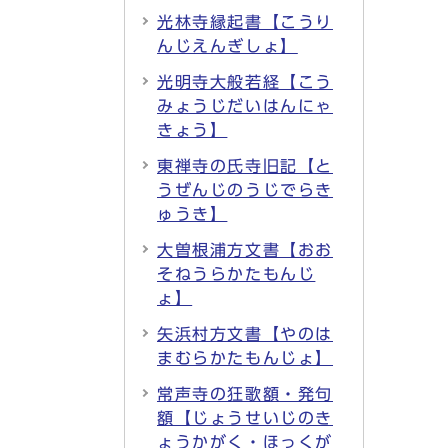
光林寺縁起書【こうり
んじえんぎしょ】
光明寺大般若経【こう
みょうじだいはんにゃ
きょう】
東禅寺の氏寺旧記【と
うぜんじのうじでらき
ゅうき】
大曽根浦方文書【おお
そねうらかたもんじ
ょ】
矢浜村方文書【やのは
まむらかたもんじょ】
常声寺の狂歌額・発句
額【じょうせいじのき
ょうかがく・ほっくが