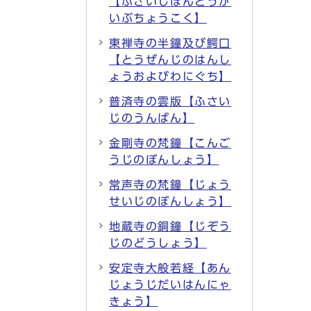
【ふさいじほんどうが
いぶちょうこく】
東禅寺の半鐘及び鰐口
【とうぜんじのはんし
ょうおよびわにぐち】
普済寺の雲版【ふさい
じのうんばん】
金剛寺の梵鐘【こんご
うじのぼんしょう】
常声寺の梵鐘【じょう
せいじのぼんしょう】
地蔵寺の銅鐘【じぞう
じのどうしょう】
安定寺大般若経【あん
じょうじだいはんにゃ
きょう】