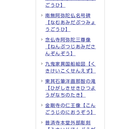
ごうひ】
南無阿弥陀仏名号碑
【なむあみだぶつみょ
うごうひ】
念仏寺阿弥陀三尊像
【ねんぶつじあみださ
んぞんぞう】
九鬼家異国船絵図【く
きけいこくせんえず】
東其石筆洋画那智の滝
【ひがしきせきひつよ
うがなちのたき】
金剛寺の仁王像【こん
ごうじのにおうぞう】
普済寺本堂外部彫刻