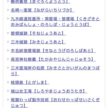
鮪供養塔【まぐろくようとう】
名柄一里塚【ながらいちりづか】
九木崎遠見番所・常燈場・狼煙場【くきざきと
おみばんしょ・のろしば・じょうとうば】
曽根城跡【そねじょうあと】
三木城跡【みきじょうあと】
木名峠狼煙場跡【きなとうげのろしばあと】
髙宮神社樹叢【たかみやじんじゃじゅそう】
三木里海岸の松原【みきさとかいがんのまつば
ら】
桃頭島【とがしま】
城山女王滝【しろやまじょうおうたき】
尾鷲わっぱ製作技術【おわせわっぱせいさくぎ
じゅつ】