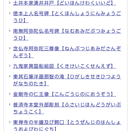
土井本家湧井井戸【どいほんけわくいいど】
徳本上人名号碑【とくほんしょうにんみょうご
うひ】
南無阿弥陀仏名号碑【なむあみだぶつみょうご
うひ】
念仏寺阿弥陀三尊像【ねんぶつじあみださんぞ
んぞう】
九鬼家異国船絵図【くきけいこくせんえず】
東其石筆洋画那智の滝【ひがしきせきひつよう
がなちのたき】
金剛寺の仁王像【こんごうじのにおうぞう】
普済寺本堂外部彫刻【ふさいじほんどうがいぶ
ちょうこく】
東禅寺の半鐘及び鰐口【とうぜんじのはんしょ
うおよびわにぐち】