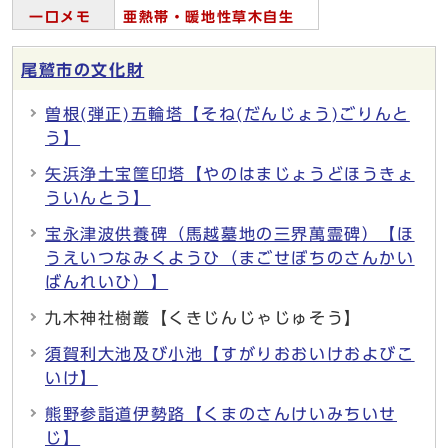
一口メモ
亜熱帯・暖地性草木自生
尾鷲市の文化財
曽根(弾正)五輪塔【そね(だんじょう)ごりんと
う】
矢浜浄土宝筐印塔【やのはまじょうどほうきょ
ういんとう】
宝永津波供養碑（馬越墓地の三界萬霊碑）【ほ
うえいつなみくようひ（まごせぼちのさんかい
ばんれいひ）】
九木神社樹叢【くきじんじゃじゅそう】
須賀利大池及び小池【すがりおおいけおよびこ
いけ】
熊野参詣道伊勢路【くまのさんけいみちいせ
じ】