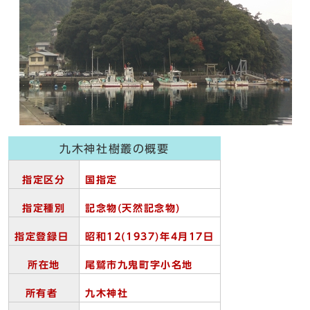
九木神社樹叢の概要
指定区分
国指定
指定種別
記念物(
天然記念物)
指定登録日
昭和12(1937)
年4
月17
日
所在地
尾鷲市九鬼町字小名地
所有者
九木神社