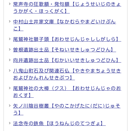
常声寺の狂歌額・発句額【じょうせいじのきょ
うかがく・ほっくがく】
中村山土井家文庫【なかむらやまどいけぶん
こ】
尾鷲神社獅子頭【おわせじんじゃししがしら】
曽根遺跡出土品【そねいせきしゅつどひん】
向井遺跡出土品【むかいいせきしゅつどひん】
八鬼山町石及び関連石仏【やきやまちょうせき
およびかんれんせきぶつ】
尾鷲神社の大樟（クス）【おわせじんじゃのお
おくす】
矢ノ川陰谷樹叢【やのこかげたに(だに)じゅそ
う】
法念寺の鉄魚【ほうねんじのてつぎょ】