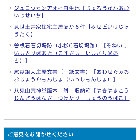
ジュロウカンアオイ自生地【じゅろうかんあお
いじせいち】
見世土井家住宅主屋ほか８件【みせどいけじゅ
うたく】
曽根石石切場跡（小杉C石切場跡）【そねいし
いしきりばあと（こすぎしーいしきりばあ
と）】
尾鷲組大庄屋文書（一紙文書）【おわせぐみお
おじょうやもんじょ（いっしもんじょ）】
八鬼山荒神堂版木 附 収納箱【やきやまこう
じんどうはんぎ つけたり しゅうのうばこ】
ご意見をお聞かせください