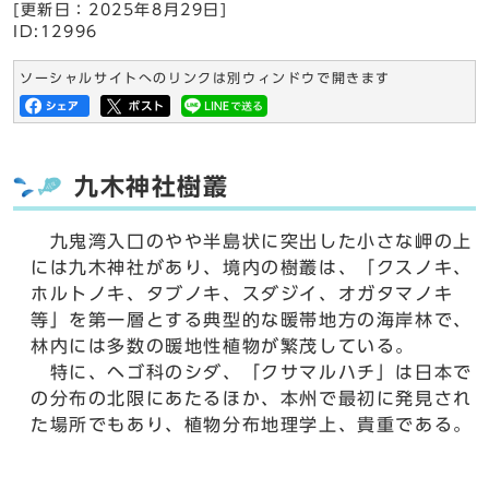
[更新日：
2025年8月29日
]
ID:12996
ソーシャルサイトへのリンクは別ウィンドウで開きます
九木神社樹叢
九鬼湾入口のやや半島状に突出した小さな岬の上
には九木神社があり、境内の樹叢は、「クスノキ、
ホルトノキ、タブノキ、スダジイ、オガタマノキ
等」を第一層とする典型的な暖帯地方の海岸林で、
林内には多数の暖地性植物が繁茂している。
特に、ヘゴ科のシダ、「クサマルハチ」は日本で
の分布の北限にあたるほか、本州で最初に発見され
た場所でもあり、植物分布地理学上、貴重である。