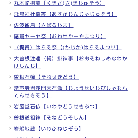
九木崎樹叢【くきざ(さ)きじゅそう】
飛鳥神社樹叢【あすかじんじゃじゅそう】
佐波留島【さばるじま】
尾鷲ヤーヤ祭【おわせやーやまつり】
（梶賀）はらそ祭【(かじか)はらそまつり】
大曽根注連（縄）掛神事【おおそねしめなわか
けしんじ】
曽根石幢【そねせきどう】
常声寺毘沙門天石像【じょうせいじびしゃもん
てんせきぞう】
岩屋堂石仏【いわやどうせきぶつ】
曽根道祖神【そねどうそしん】
岩船地蔵【いわふねじぞう】