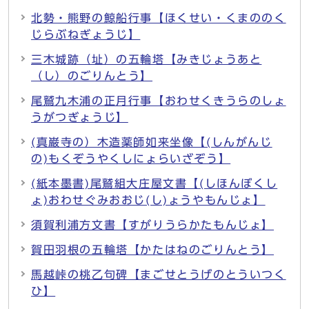
北勢・熊野の鯨船行事【ほくせい・くまののく
じらぶねぎょうじ】
三木城跡（址）の五輪塔【みきじょうあと
（し）のごりんとう】
尾鷲九木浦の正月行事【おわせくきうらのしょ
うがつぎょうじ】
(真巌寺の）木造薬師如来坐像【(しんがんじ
の)もくぞうやくしにょらいざぞう】
(紙本墨書)尾鷲組大庄屋文書【(しほんぼくし
ょ)おわせぐみおおじ(し)ょうやもんじょ】
須賀利浦方文書【すがりうらかたもんじょ】
賀田羽根の五輪塔【かたはねのごりんとう】
馬越峠の桃乙句碑【まごせとうげのとういつく
ひ】