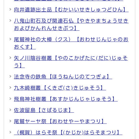
向井遺跡出土品【むかいいせきしゅつどひん】
八鬼山町石及び関連石仏【やきやまちょうせき
およびかんれんせきぶつ】
尾鷲神社の大樟（クス）【おわせじんじゃのお
おくす】
矢ノ川陰谷樹叢【やのこかげたに(だに)じゅそ
う】
法念寺の鉄魚【ほうねんじのてつぎょ】
九木崎樹叢【くきざ(さ)きじゅそう】
飛鳥神社樹叢【あすかじんじゃじゅそう】
佐波留島【さばるじま】
尾鷲ヤーヤ祭【おわせやーやまつり】
（梶賀）はらそ祭【(かじか)はらそまつり】