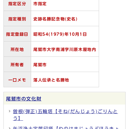
指定区分
市指定
指定種別
史跡名勝記念物(史名
)
指定登録日
昭和54(1979)年10月1
日
所在地
尾鷲市大字南浦字川原木屋地内
所有者
尾鷲市
一口メモ
落人伝承と名勝地
尾鷲市の文化財
曽根(弾正)五輪塔【そね(だんじょう)ごりんと
う】
矢浜浄土宝筐印塔【やのはまじょうどほうきょ