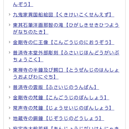
んぞう】
九鬼家異国船絵図【くきけいこくせんえず】
東其石筆洋画那智の滝【ひがしきせきひつよう
がなちのたき】
金剛寺の仁王像【こんごうじのにおうぞう】
普済寺本堂外部彫刻【ふさいじほんどうがいぶ
ちょうこく】
東禅寺の半鐘及び鰐口【とうぜんじのはんしょ
うおよびわにぐち】
普済寺の雲版【ふさいじのうんばん】
金剛寺の梵鐘【こんごうじのぼんしょう】
常声寺の梵鐘【じょうせいじのぼんしょう】
地蔵寺の銅鐘【じぞうじのどうしょう】
安定寺大般若経【あんじょうじだいはんにゃき