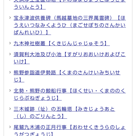
ういんとう】
宝永津波供養碑（馬越墓地の三界萬霊碑）【ほ
うえいつなみくようひ（まごせぼちのさんかい
ばんれいひ）】
九木神社樹叢【くきじんじゃじゅそう】
須賀利大池及び小池【すがりおおいけおよびこ
いけ】
熊野参詣道伊勢路【くまのさんけいみちいせ
じ】
北勢・熊野の鯨船行事【ほくせい・くまののく
じらぶねぎょうじ】
三木城跡（址）の五輪塔【みきじょうあと
（し）のごりんとう】
尾鷲九木浦の正月行事【おわせくきうらのしょ
うがつぎょうじ】