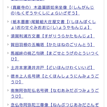
(真巌寺の）木造薬師如来坐像【(しんがんじ
の)もくぞうやくしにょらいざぞう】
(紙本墨書)尾鷲組大庄屋文書【(しほんぼくし
ょ)おわせぐみおおじ(し)ょうやもんじょ】
須賀利浦方文書【すがりうらかたもんじょ】
賀田羽根の五輪塔【かたはねのごりんとう】
馬越峠の桃乙句碑【まごせとうげのとういつく
ひ】
土井本家湧井井戸【どいほんけわくいいど】
徳本上人名号碑【とくほんしょうにんみょうご
うひ】
南無阿弥陀仏名号碑【なむあみだぶつみょうご
うひ】
念仏寺阿弥陀三尊像【ねんぶつじあみださんぞ