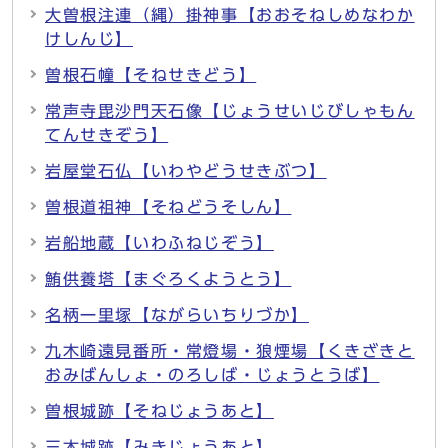
大曽根注連（縄）掛神事【おおそねしめなわか
けしんじ】
曽根石幢【そねせきどう】
常声寺毘沙門天石像【じょうせいじびしゃもん
てんせきぞう】
岩屋堂石仏【いわやどうせきぶつ】
曽根道祖神【そねどうそしん】
岩船地蔵【いわふねじぞう】
鮪供養塔【まぐろくようとう】
名柄一里塚【ながらいちりづか】
九木崎遠見番所・常燈場・狼煙場【くきざきと
おみばんしょ・のろしば・じょうとうば】
曽根城跡【そねじょうあと】
三木城跡【みきじょうあと】