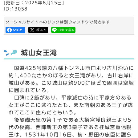
[更新日：
2025年8月25日
]
ID:13058
ソーシャルサイトへのリンクは別ウィンドウで開きます
城山女王滝
国道425号線の八幡トンネル西口より古川沿いに
約1,400㍍さかのぼると女王滝があり、古川右岸に
城山がある。この城山は約900㌃ほどで周囲は空堀
に囲まれている。
口碑に2節があり、平家滅亡の時に平家方のある
女王がここに逃れたとも、また南朝のある王子が逃
れてここに住んだともいう。
後醍醐天皇の第１子である大搭宮護良親王より5
代の後裔、西陣新王の第3皇子である桂城宮重信親
王は、1531年10月16日、楠・野田の忠臣に護ら