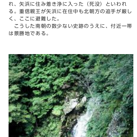
れ、矢浜に住み着き浄に入った（死没）といわれ
る。重信親王が矢浜に在住中も北朝方の追手が厳し
く、ここに避難した。
こうした南朝の数少ない史跡のうえに、付近一帯
は景勝地である。