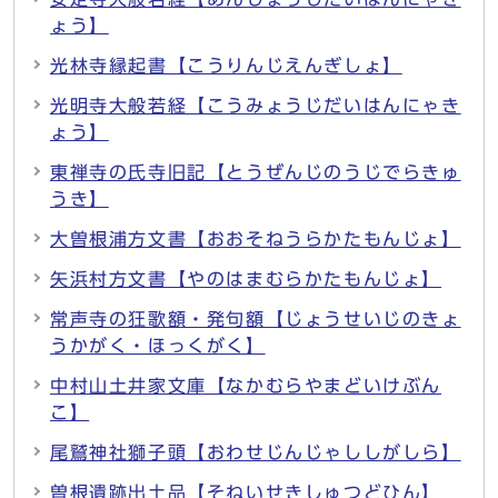
ょう】
光林寺縁起書【こうりんじえんぎしょ】
光明寺大般若経【こうみょうじだいはんにゃき
ょう】
東禅寺の氏寺旧記【とうぜんじのうじでらきゅ
うき】
大曽根浦方文書【おおそねうらかたもんじょ】
矢浜村方文書【やのはまむらかたもんじょ】
常声寺の狂歌額・発句額【じょうせいじのきょ
うかがく・ほっくがく】
中村山土井家文庫【なかむらやまどいけぶん
こ】
尾鷲神社獅子頭【おわせじんじゃししがしら】
曽根遺跡出土品【そねいせきしゅつどひん】