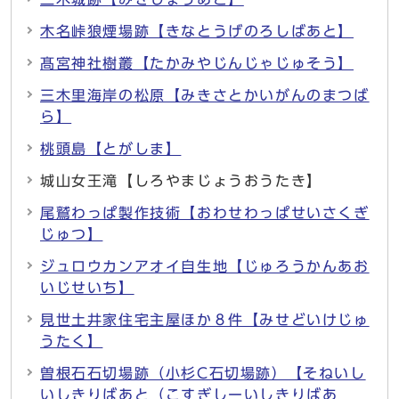
木名峠狼煙場跡【きなとうげのろしばあと】
髙宮神社樹叢【たかみやじんじゃじゅそう】
三木里海岸の松原【みきさとかいがんのまつば
ら】
桃頭島【とがしま】
城山女王滝【しろやまじょうおうたき】
尾鷲わっぱ製作技術【おわせわっぱせいさくぎ
じゅつ】
ジュロウカンアオイ自生地【じゅろうかんあお
いじせいち】
見世土井家住宅主屋ほか８件【みせどいけじゅ
うたく】
曽根石石切場跡（小杉C石切場跡）【そねいし
いしきりばあと（こすぎしーいしきりばあ