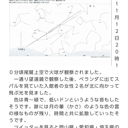
１
１
月
１
２
日
２
０
時
１
０分頃尾鷲上空で火球が観察されました。
一通り望遠鏡で観察した後、ベランダに出てス
バルを見ていた入館者の女性２名が北に向かって
飛ぶ光を見ました。
色は青～緑で、低いドンというような音もした
そうです。跡には月の暈（かさ）のような色の雲
の様なものが残り，時間と共に拡散していったそ
うです。
ツイッターを見ると岡山県・愛知県・埼玉県の