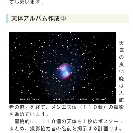
てしまいます。
天体アルバム作成中
天
気
の
良
い
晩
は
入
館
者の協力を経て、メシエ天体（１１０個）の撮影
を進めています。
最終的に、１１０個の天体を１枚のポスターに
まとめ、撮影協力者の名前を掲示する計画です。