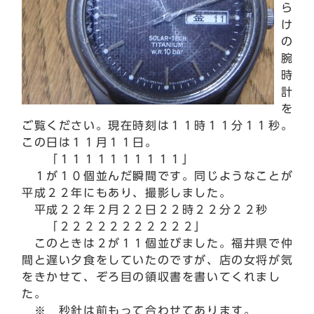
ら
け
の
腕
時
計
を
ご覧ください。現在時刻は１１時１１分１１秒。
この日は１１月１１日。
「１１１１１１１１１１」
１が１０個並んだ瞬間です。同じようなことが
平成２２年にもあり、撮影しました。
平成２２年２月２２日２２時２２分２２秒
「２２２２２２２２２２２」
このときは２が１１個並びました。福井県で仲
間と遅い夕食をしていたのですが、店の女将が気
をきかせて、ぞろ目の領収書を書いてくれまし
た。
※ 秒針は前もって合わせてあります。