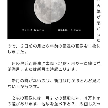
天
気
が
悪
か
っ
た
ので，２日前の月と６年前の最遠の画像を１枚に
しました。
月の最近と最遠は太陽・地球・月が一直線に並
ぶ満月、または新月の時起こります。
新月の時がないのは、新月は月がほとんど見え
ない！からです。
２枚の画像には，月までの距離に４．４万ｋｍ
の差があります。地球を並べると３．５個も入っ