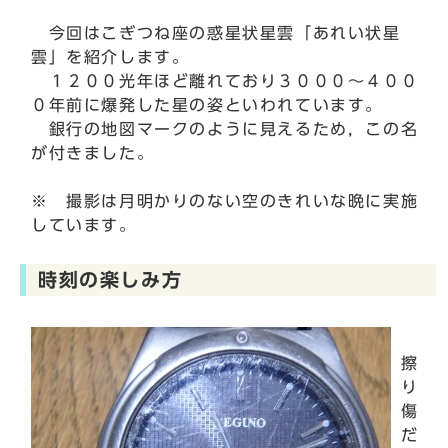
今回はこぎつね座の惑星状星雲「あれい状星
雲」を紹介します。
１２００光年ほど離れており３０００～４００
０年前に爆発した星の姿といわれています。
銀行の地図マークのように見えるため，この名
が付きました。
※ 撮影は月明かりのない空のきれいな晩に実施
しています。
時刻の楽しみ方
擦
り
傷
だ