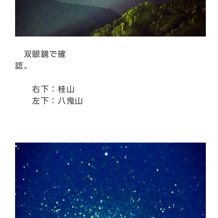
双眼鏡で確
認。
右下：桂山
左下：八鬼山