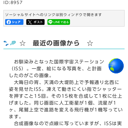
ID:8957
ソーシャルサイトへのリンクは別ウィンドウで開きます
☆ 最近の画像から ☆
お馴染みとなった国際宇宙ステーション
（ISS）。一度、絵になる写真を、と計画
したのがこの画像。
大晦日の宵、天満の大堤防上で予報通り北西に
姿を見せたISS。凍えて動きにくい指でシャッター
を押すこと15回。その15枚を合成して1枚に仕上
げました。同じ画面に人工衛星が1個、流星が1
ヶ、尾鷲上空で進路を変える飛行機が1機写ってい
ます。
合成画像なので点線に写っていますが、ISSは実