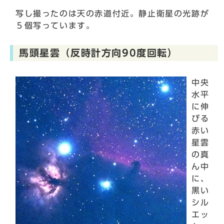
写し撮ったのは天の赤道付近。静止衛星の光跡が
５個写っています。
馬頭星雲（反時計方向90度回転）
中央
水平
に伸
びる
赤い
星雲
の真
ん中
に、
黒い
シル
エッ