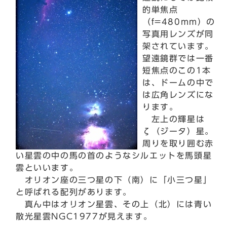
的単焦点
（f=480mm）の
写真用レンズが同
架されています。
望遠鏡群では一番
短焦点のこの1本
は、ドームの中で
は広角レンズにな
ります。
左上の輝星は
ζ（ジータ）星。
周りを取り囲む赤
い星雲の中の馬の首のようなシルエットを馬頭星
雲といいます。
オリオン座の三つ星の下（南）に「小三つ星」
と呼ばれる配列があります。
真ん中はオリオン星雲、その上（北）には青い
散光星雲NGC1977が見えます。