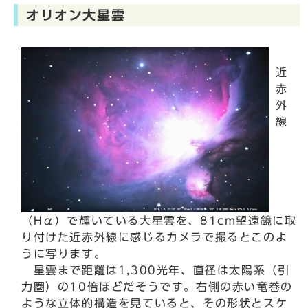
オリオン大星雲
近
赤
外
線
（Hα）で輝いている大星雲を、81cm望遠鏡に取
り付けた近赤外線に感じるカメラで撮るとこのよ
うに写ります。
星雲まで距離は1,300光年、直径は太陽系（引
力圏）の10倍ほどだそうです。右側の赤い竜巻の
ような立体的構造を見ていると、その形状とスケ