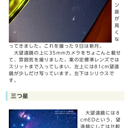
ン
座
が
高
く
な
ってきました。これを撮った９日は新月。
大望遠鏡の上に35mmカメラをちょこんと載せ
て、雰囲気を撮りました。案の定標準レンズでは
スリットまで入ってしまい、左上には81cm望遠
鏡が少しだけ写っています。左下はシリウスで
す。
三つ星
大望遠鏡には８
cmEDという、望
遠鏡にしては比較